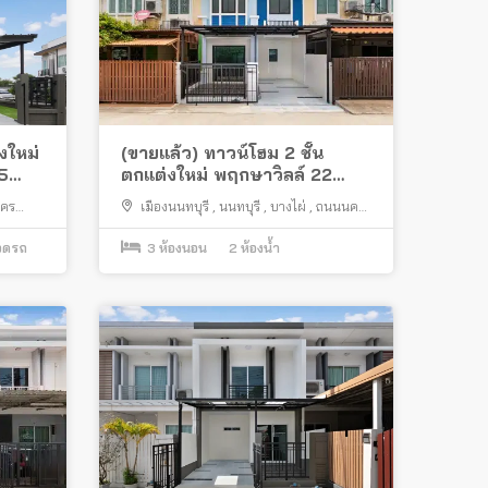
งใหม่
(ขายแล้ว) ทาวน์โฮม 2 ชั้น
 5
ตกแต่งใหม่ พฤกษาวิลล์ 22
ใกล้หอ
พระราม 5-2 ซอยวัดสังฆทาน
คร
เมืองนนทบุรี
,
นนทบุรี
,
บางไผ่
,
ถนนนคร
ใกล้พระราม 5
อินทร์
จอดรถ
3
ห้องนอน
2
ห้องน้ำ