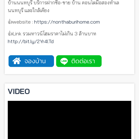
บ้านนนทบุรี บริการฝากซื้อ-ขาย บ้าน คอนโดมือสองทำเล
นนทบุรี และใกล้เคียง
👍website :
https://nonthaburihome.com
👍Link รวมทาวน์โฮมราคาไม่เกิน 3 ล้านบาท
http://bit.ly/2Yr4lTd
VIDEO