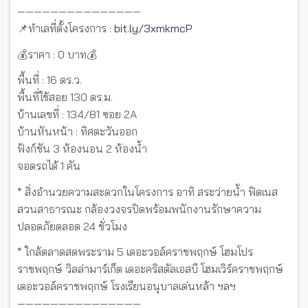
———————————————
📌ทำเลที่ตั้งโครงการ :
bit.ly/3xmkmcP
💰ราคา : 0 บาท💰
พื้นที่ : 16 ตร.ว.
พื้นที่ใช้สอย 130 ตร.ม.
บ้านเลขที่ : 134/81 ซอย 2A
บ้านหันหน้า : ทิศตะวันออก
ฟังก์ชัน 3 ห้องนอน 2 ห้องน้ำ
จอดรถได้ 1 คัน
* สิ่งอำนวยความสะดวกในโครงการ อาทิ สระว่ายน้ำ ฟิตเนส
สวนสาธารณะ กล้องวงจรปิดพร้อมพนักงานรักษาความ
ปลอดภัยตลอด 24 ชั่วโมง
* ใกล้ตลาดสดพระราม 5 เดอะวอล์คราชพฤกษ์ โฮมโปร
ราชพฤกษ์ วิลล่ามาร์เก็ต เดอะคริสตัลเอสบี โฮมเวิร์คราชพฤกษ์
เดอะวอล์คราชพฤกษ์ โรงเรียนอนุบาลเด่นหล้า ฯลฯ
———————————————