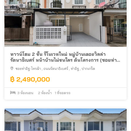
ทาวน์โฮม 2 ชั้น รีโนเวทใหม่ หมู่บ้านเดอะวิลล่า
รัตนาธิเบศร์ หน้าบ้านไม่ชนใคร ต้นโครงการ (ซอยท่า
อิฐ-ไทรม้า) พร้อมอยู่ ใกล้รถไฟฟ้าสายสีม่วง
ซอยท่าอิฐ-ไทรม้า
,
ถนนรัตนาธิเบศร์
,
ท่าอิฐ
,
ปากเกร็ด
฿ 2,490,000
3
ห้องนอน
2
ห้องน้ำ
1
ที่จอดรถ