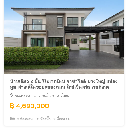
บ้านเดี่ยว 2 ชั้น รีโนเวทใหม่ คาซ่าวิลล์ บางใหญ่ แปลง
มุม ทำเลดีในซอยคลองถนน ใกล้เซ็นทรัล เวสต์เกต
ซอยคลองถนน
,
บางแม่นาง
,
บางใหญ่
฿ 4,690,000
3
ห้องนอน
3
ห้องน้ำ
2
ที่จอดรถ