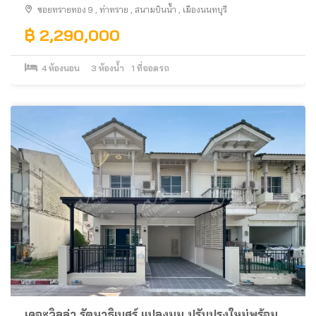
ซอยทรายทอง 9
,
ท่าทราย
,
สนามบินน้ำ
,
เมืองนนทบุรี
฿ 2,290,000
4
ห้องนอน
3
ห้องน้ำ
1
ที่จอดรถ
เดอะวิลล่า รัตนาธิเบศร์ แปลงมุม ปรับปรุงใหม่พร้อม