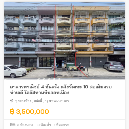
อาคารพาณิชย์ 4 ชั้นครึ่ง แจ้งวัฒนะ 10 ต่อเติมครบ
ทำเลดี ใกล้สนามบินดอนเมือง
ทุ่งสองห้อง
,
หลักสี่
,
กรุงเทพมหานคร
฿ 3,500,000
3
ห้องนอน
3
ห้องน้ำ
1
ที่จอดรถ