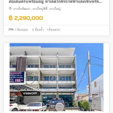
ต่อเติมครบพร้อมอยู่ ทำเลดีใกล้รถไฟฟ้าและเซ็นทรัล
เวสต์เกต
บางรักพัฒนา
,
บางใหญ่ซิตี้
,
บางใหญ่
฿ 2,290,000
1
ห้องนอน
2
ห้องน้ำ
1
ที่จอดรถ