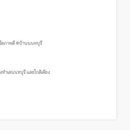
ีสภาพดี #บ้านนนทบุรี
งทำเลนนทบุรี และใกล้เคียง