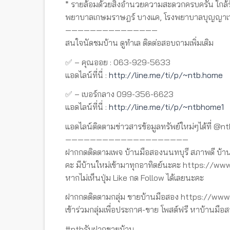
* รายล้อมด้วยสิ่งอำนวยความสะดวกครบครัน ใกล้ร
พยาบาลเกษมราษฎร์ บางแค, โรงพยาบาลบุญญาเวช, 
———————————————
สนใจนัดชมบ้าน ดูทำเล ติดต่อสอบถามเพิ่มเติม
✅ – คุณออย : 063-929-5633
แอดไลน์ที่นี่ :
http://line.me/ti/p/~ntb.home
✅ – เบอร์กลาง 099-356-6623
แอดไลน์ที่นี่ :
http://line.me/ti/p/~ntbhome1
แอดไลน์ติดตามข่าวสารข้อมูลทรัพย์ใหม่ๆได้ที่ @n
————————————————————
ฝากกดติดตามเพจ บ้านมือสองนนทบุรี สภาพดี บ้าน
คะ มีบ้านใหม่เข้ามาทุกอาทิตย์นะคะ https://
หากไม่เห็นปุ่ม Like กด Follow ได้เลยนะคะ
ฝากกดติดตามกลุ่ม ขายบ้านมือสอง https://w
เข้าร่วมกลุ่มเพื่อประกาศ-ขาย โพสต์ฟรี หาบ้านมือส
#ntbรับฝากขายบ้าน