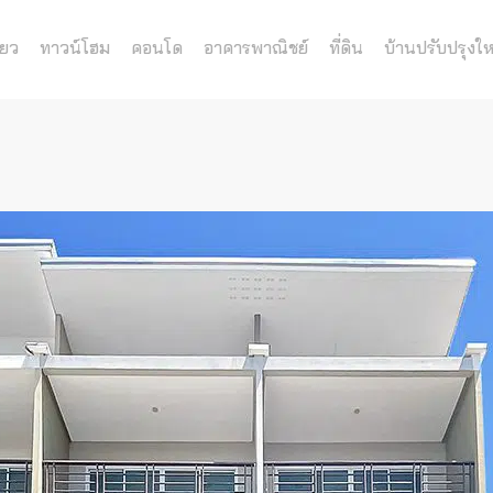
่ยว
ทาวน์โฮม
คอนโด
อาคารพาณิชย์
ที่ดิน
บ้านปรับปรุงให