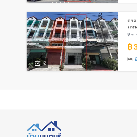
อาคา
ถนน
ซอย
฿ 
12