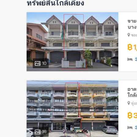
ทรัพย์สินใกล้เคียง
ขาย-
บางบ
ซอย
฿ 
10
อาคา
ใกล
ทุ่
฿ 
16