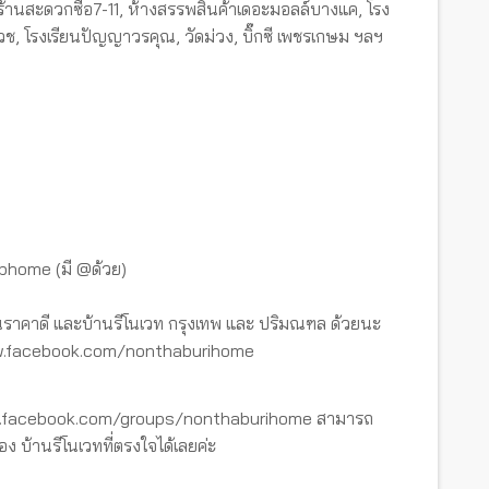
้านสะดวกซื้อ7-11, ห้างสรรพสินค้าเดอะมอลล์บางแค, โรง
โรงเรียนปัญญาวรคุณ, วัดม่วง, บิ๊กซี เพชรเกษม ฯลฯ
tbhome (มี @ด้วย)
ราคาดี และบ้านรีโนเวท กรุงเทพ และ ปริมณฑล ด้วยนะ
www.facebook.com/nonthaburihome
ww.facebook.com/groups/nonthaburihome สามารถ
อง บ้านรีโนเวทที่ตรงใจได้เลยค่ะ