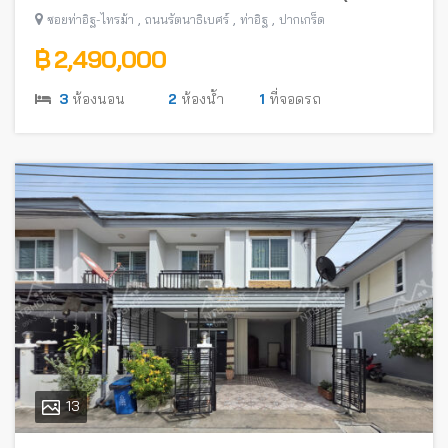
อิฐ-ไทรม้า) พร้อมอยู่ ใกล้รถไฟฟ้าสายสีม่วง
,
,
,
ซอยท่าอิฐ-ไทรม้า
ถนนรัตนาธิเบศร์
ท่าอิฐ
ปากเกร็ด
฿ 2,490,000
3
ห้องนอน
2
ห้องน้ำ
1
ที่จอดรถ
13