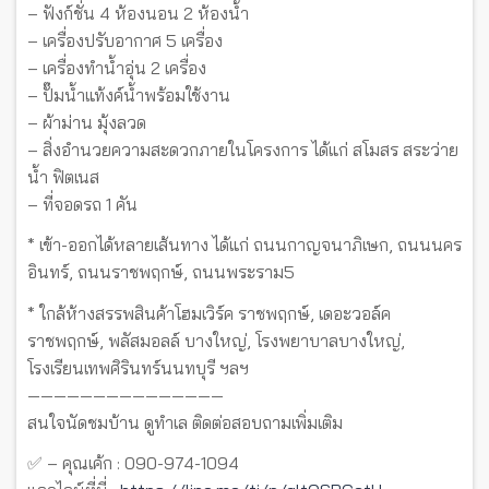
– ฟังก์ชั่น 4 ห้องนอน 2 ห้องน้ำ
– เครื่องปรับอากาศ 5 เครื่อง
– เครื่องทำน้ำอุ่น 2 เครื่อง
– ปั๊มน้ำแท้งค์น้ำพร้อมใช้งาน
– ผ้าม่าน มุ้งลวด
– สิ่งอำนวยความสะดวกภายในโครงการ ได้แก่ สโมสร สระว่าย
น้ำ ฟิตเนส
– ที่จอดรถ 1 คัน
* เข้า-ออกได้หลายเส้นทาง ได้แก่ ถนนกาญจนาภิเษก, ถนนนคร
อินทร์, ถนนราชพฤกษ์, ถนนพระราม5
* ใกล้ห้างสรรพสินค้าโฮมเวิร์ค ราชพฤกษ์, เดอะวอล์ค
ราชพฤกษ์, พลัสมอลล์ บางใหญ่, โรงพยาบาลบางใหญ่,
โรงเรียนเทพศิรินทร์นนทบุรี ฯลฯ
———————————————
สนใจนัดชมบ้าน ดูทำเล ติดต่อสอบถามเพิ่มเติม
✅ – คุณเค้ก : 090-974-1094