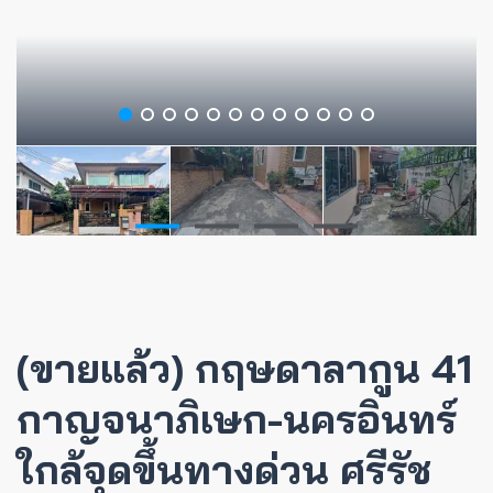
(ขายแล้ว) กฤษดาลากูน 41
กาญจนาภิเษก-นครอินทร์
ใกล้จุดขึ้นทางด่วน ศรีรัช