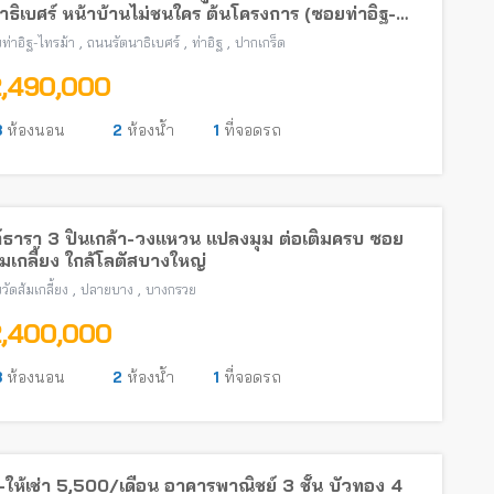
าธิเบศร์ หน้าบ้านไม่ชนใคร ต้นโครงการ (ซอยท่าอิฐ-
้า) พร้อมอยู่ ใกล้รถไฟฟ้าสายสีม่วง
,
,
,
ท่าอิฐ-ไทรม้า
ถนนรัตนาธิเบศร์
ท่าอิฐ
ปากเกร็ด
2,490,000
3
ห้องนอน
2
ห้องน้ำ
1
ที่จอดรถ
์ธารา 3 ปิ่นเกล้า-วงแหวน แปลงมุม ต่อเติมครบ ซอย
้มเกลี้ยง ใกล้โลตัสบางใหญ่
,
,
วัดส้มเกลี้ยง
ปลายบาง
บางกรวย
2,400,000
3
ห้องนอน
2
ห้องน้ำ
1
ที่จอดรถ
ให้เช่า 5,500/เดือน อาคารพาณิชย์ 3 ชั้น บัวทอง 4