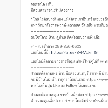
จอดรถได้ 1 คัน
มีสวนสาธารณะในโครงการ
* ใกล้ โลตัสบางสีทอง แม็คโครนครอินทร์ เดอะวอล์
มหาวิทยาลัยราชพฤกษ์ ตลาดสด วัดเฉลิมพระเกียร
———————————————
สนใจนัดชมบ้าน ดูทำเล ติดต่อสอบถามเพิ่มเติม
✅ – เบอร์กลาง 099-356-6623
แอดไลน์ที่นี่ :
https://lin.ee/3HMALkmfG
แอดไลน์ติดตามข่าวสารข้อมูลทรัพย์ใหม่ๆได้ที่ @n
———————————————
ฝากกดติดตามเพจ บ้านมือสองนนทบุรี สภาพดี บ้าน
คะ มีบ้านใหม่เข้ามาทุกอาทิตย์นะคะ https://
หากไม่เห็นปุ่ม Like กด Follow ได้เลยนะคะ
ฝากกดติดตามกลุ่ม ขายบ้านมือสอง https://w
เข้าร่วมกลุ่มเพื่อประกาศ-ขาย โพสต์ฟรี หาบ้านมือส
———————————————