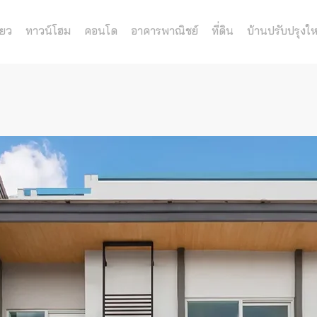
่ยว
ทาวน์โฮม
คอนโด
อาคารพาณิชย์
ที่ดิน
บ้านปรับปรุงให