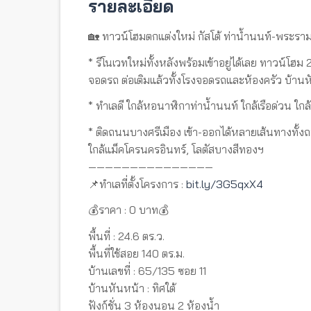
รายละเอียด
🏡 ทาวน์โฮมตกแต่งใหม่ กัสโต้ ท่าน้ำนนท์-พระราม
* รีโนเวทใหม่ทั้งหลังพร้อมเข้าอยู่ได้เลย ทาวน์โฮม 2 
จอดรถ ต่อเติมแล้วทั้งโรงจอดรถและห้องครัว บ้านห
* ทำเลดี ใกล้หอนาฬิกาท่าน้ำนนท์ ใกล้เรือด่วน
* ติดถนนบางศรีเมือง เข้า-ออกได้หลายเส้นทางท
ใกล้แม็คโครนครอินทร์, โลตัสบางสีทองฯ
———————————————
📌ทำเลที่ตั้งโครงการ :
bit.ly/3G5qxX4
💰ราคา : 0 บาท💰
พื้นที่ : 24.6 ตร.ว.
พื้นที่ใช้สอย 140 ตร.ม.
บ้านเลขที่ : 65/135 ซอย 11
บ้านหันหน้า : ทิศใต้
ฟังก์ชั่น 3 ห้องนอน 2 ห้องน้ำ