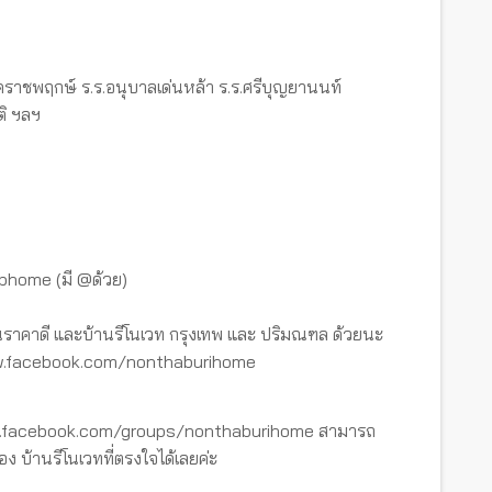
คราชพฤกษ์ ร.ร.อนุบาลเด่นหล้า ร.ร.ศรีบุญยานนท์
ติ ฯลฯ
tbhome (มี @ด้วย)
ราคาดี และบ้านรีโนเวท กรุงเทพ และ ปริมณฑล ด้วยนะ
www.facebook.com/nonthaburihome
ww.facebook.com/groups/nonthaburihome สามารถ
อง บ้านรีโนเวทที่ตรงใจได้เลยค่ะ