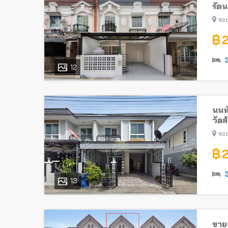
รัตน
ไทรม
ซอย
฿ 
12
นนท
วัดส
ซอย
฿ 
13
ขาย-