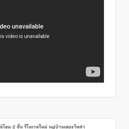
์โฮม 2 ชั้น รีโนเวทใหม่ หมู่บ้านเดอะวิลล่า