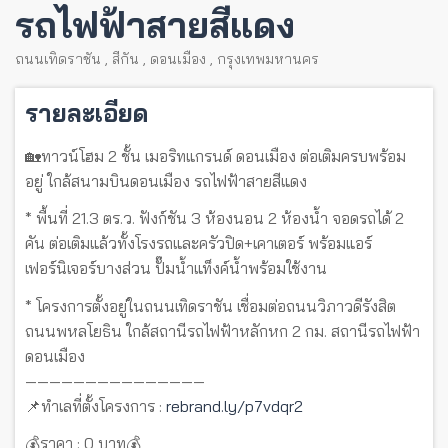
รถไฟฟ้าสายสีแดง
ถนนเทิดราชัน
,
สีกัน
,
ดอนเมือง
,
กรุงเทพมหานคร
รายละเอียด
🏡ทาวน์โฮม 2 ชั้น เมอริทแกรนด์ ดอนเมือง ต่อเติมครบพร้อม
อยู่ ใกล้สนามบินดอนเมือง รถไฟฟ้าสายสีแดง
* พื้นที่ 21.3 ตร.ว. ฟังก์ชัน 3 ห้องนอน 2 ห้องน้ำ จอดรถได้ 2
คัน ต่อเติมแล้วทั้งโรงรถและครัวปิด+เคาเตอร์ พร้อมแอร์
เฟอร์นิเจอร์บางส่วน ปั๊มน้ำแท็งค์น้ำพร้อมใช้งาน
* โครงการตั้งอยู่ในถนนเทิดราชัน เชื่อมต่อถนนวิภาวดีรังสิต
ถนนพหลโยธิน ใกล้สถานีรถไฟฟ้าหลักหก 2 กม. สถานีรถไฟฟ้า
ดอนเมือง
———————————————
📌ทำเลที่ตั้งโครงการ :
rebrand.ly/p7vdqr2
💰ราคา : 0 บาท💰