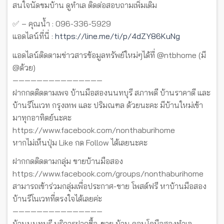
สนใจนัดชมบ้าน ดูทำเล ติดต่อสอบถามเพิ่มเติม
✅ – คุณน้ำ : 096-336-5929
แอดไลน์ที่นี่ :
https://line.me/ti/p/4dZY86KuNg
แอดไลน์ติดตามข่าวสารข้อมูลทรัพย์ใหม่ๆได้ที่ @ntbhome (มี
@ด้วย)
———————————————
ฝากกดติดตามเพจ บ้านมือสองนนทบุรี สภาพดี บ้านราคาดี และ
บ้านรีโนเวท กรุงเทพ และ ปริมณฑล ด้วยนะคะ มีบ้านใหม่เข้า
มาทุกอาทิตย์นะคะ
https://www.facebook.com/nonthaburihome
หากไม่เห็นปุ่ม Like กด Follow ได้เลยนะคะ
ฝากกดติดตามกลุ่ม ขายบ้านมือสอง
https://www.facebook.com/groups/nonthaburihome
สามารถเข้าร่วมกลุ่มเพื่อประกาศ-ขาย โพสต์ฟรี หาบ้านมือสอง
บ้านรีโนเวทที่ตรงใจได้เลยค่ะ
———————————————
บ้านนนทบุรี บริการฝากซื้อ-ขาย บ้าน คอนโดมือสองทำเล