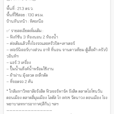
พื้นที่ : 21.3 ตร.ว.
พื้นที่ใช้สอย : 130 ตร.ม.
บ้านหันหน้า : ทิศเหนือ
✅ รายละเอียดเพิ่มเติม :
– ฟังก์ชัน 3 ห้องนอน 2 ห้องน้ำ
– ต่อเติมแล้วทั้งโรงรถและครัวปิด+เคาเตอร์
– เฟอร์นิเจอร์บางส่วน อาทิ ที่นอน จานดาวเทียม ตู้เสื้อผ้า ครัวบิ
วอินท์ฯ
– แอร์ 3 เครื่อง
– ปั๊มน้ำแท็งค์น้ำพร้อมใช้งาน
– ผ้าม่าน มุ้งลวด เหล็กดัด
– ที่จอดรถ 2 คัน
* ใกล้มหาวิทยาลัยรังสิต ฟิวเจอร์พาร์ค รังสิต ตลาดโอโซนวัน
ดอนเมือง ตลาดสี่มุมเมือง โลตัส โก เฟรช วัดนาวง ดอนเมือง โรง
พยาบาลทหารอากาศ(สีกัน) ฯลฯ
———————————————