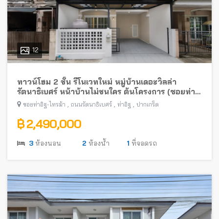
12
ทาวน์โฮม 2 ชั้น รีโนเวทใหม่ หมู่บ้านเดอะวิลล่า
รัตนาธิเบศร์ หน้าบ้านไม่ชนใคร ต้นโครงการ (ซอยท่า
อิฐ-ไทรม้า) พร้อมอยู่ ใกล้รถไฟฟ้าสายสีม่วง
,
,
,
ซอยท่าอิฐ-ไทรม้า
ถนนรัตนาธิเบศร์
ท่าอิฐ
ปากเกร็ด
฿ 2,490,000
3
ห้องนอน
2
ห้องน้ำ
1
ที่จอดรถ