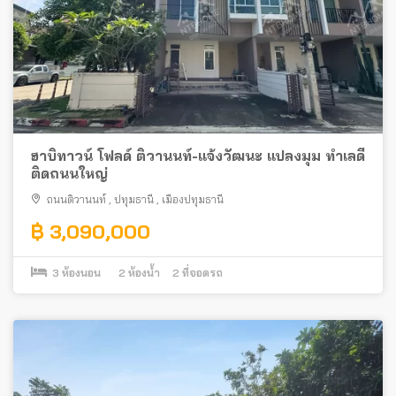
ฮาบิทาวน์ โฟลด์ ติวานนท์-แจ้งวัฒนะ แปลงมุม ทำเลดี
ติดถนนใหญ่
ถนนติวานนท์
,
ปทุมธานี
,
เมืองปทุมธานี
฿ 3,090,000
3
ห้องนอน
2
ห้องน้ำ
2
ที่จอดรถ