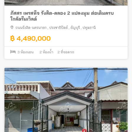
ภัสสร เพรสทีจ รังสิต-คลอง 2 แปลงมุม ต่อเติมครบ
ใกล้ดรีมเวิลด์
ถนนรังสิต-นครนายก
,
ประชาธิปัตย์
,
ธัญบุรี
,
ปทุมธานี
฿ 4,490,000
3
ห้องนอน
2
ห้องน้ำ
2
ที่จอดรถ