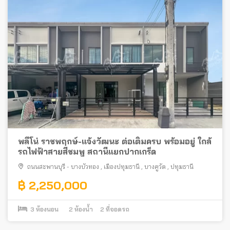
พลีโน่ ราชพฤกษ์-แจ้งวัฒนะ ต่อเติมครบ พร้อมอยู่ ใกล้
รถไฟฟ้าสายสีชมพู สถานีแยกปากเกร็ด
ถนนสะพานบุรี - บางบัวทอง
,
เมืองปทุมธานี
,
บางคูวัด
,
ปทุมธานี
฿ 2,250,000
3
ห้องนอน
2
ห้องน้ำ
2
ที่จอดรถ