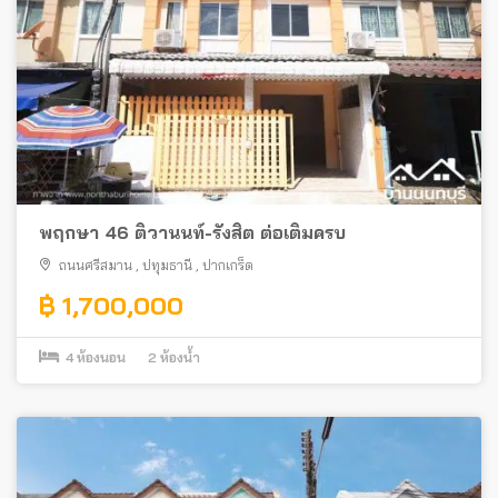
พฤกษา 46 ติวานนท์-รังสิต ต่อเติมครบ
ถนนศรีสมาน
,
ปทุมธานี
,
ปากเกร็ด
฿ 1,700,000
4
ห้องนอน
2
ห้องน้ำ