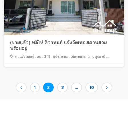
(ขายแล้ว) พลีโน่ ติวานนท์ แจ้งวัฒนะ สภาพสวย
พร้อมอยู่
ถนนชัยพฤกษ์
,
ถนน 345
,
แจ้งวัฒนะ
,
เมืองทองธานี
,
ปทุมธานี
,
ปากเกร็ด
,
ถนนศรีสมาน
Posts
Page
Page
Page
Page
1
2
3
…
10
pagination