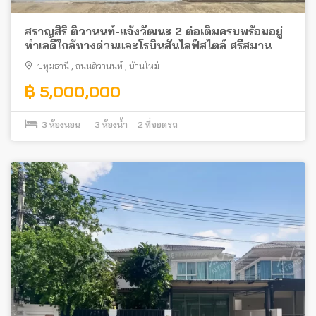
สราญสิริ ติวานนท์-แจ้งวัฒนะ 2 ต่อเติมครบพร้อมอยู่
ทำเลดีใกล้ทางด่วนและโรบินสันไลฟ์สไตล์ ศรีสมาน
ปทุมธานี
,
ถนนติวานนท์
,
บ้านใหม่
฿ 5,000,000
3
ห้องนอน
3
ห้องน้ำ
2
ที่จอดรถ