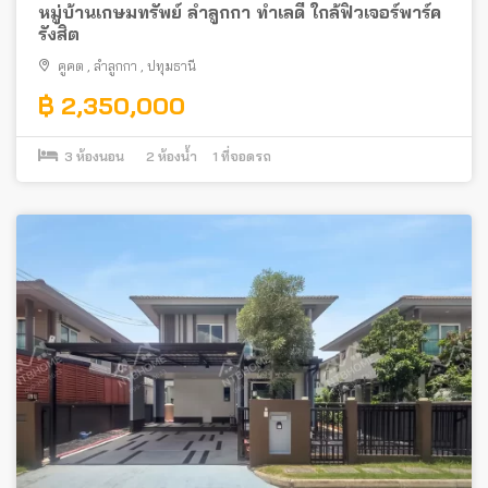
หมู่บ้านเกษมทรัพย์ ลําลูกกา ทำเลดี ใกล้ฟิวเจอร์พาร์ค
รังสิต
คูคต
,
ลำลูกกา
,
ปทุมธานี
฿ 2,350,000
3
ห้องนอน
2
ห้องน้ำ
1
ที่จอดรถ