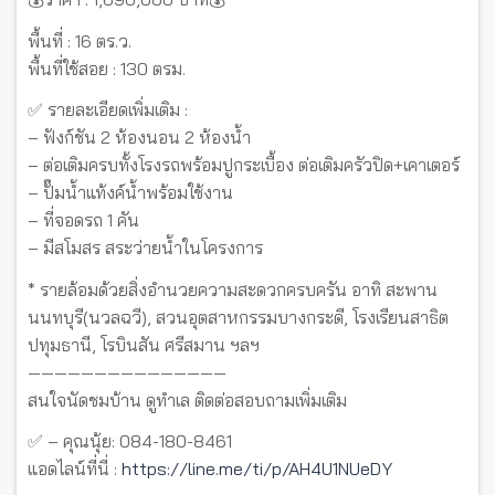
พื้นที่ : 16 ตร.ว.
พื้นที่ใช้สอย : 130 ตรม.
✅ รายละเอียดเพิ่มเติม :
– ฟังก์ชัน 2 ห้องนอน 2 ห้องน้ำ
– ต่อเติมครบทั้งโรงรถพร้อมปูกระเบื้อง ต่อเติมครัวปิด+เคาเตอร์
– ปั๊มน้ำแท้งค์น้ำพร้อมใช้งาน
– ที่จอดรถ 1 คัน
– มีสโมสร สระว่ายน้ำในโครงการ
* รายล้อมด้วยสิ่งอำนวยความสะดวกครบครัน อาทิ สะพาน
นนทบุรี(นวลฉวี), สวนอุตสาหกรรมบางกระดี, โรงเรียนสาธิต
ปทุมธานี, โรบินสัน ศรีสมาน ฯลฯ
———————————————
สนใจนัดชมบ้าน ดูทำเล ติดต่อสอบถามเพิ่มเติม
✅ – คุณนุ้ย: 084-180-8461
แอดไลน์ที่นี่ :
https://line.me/ti/p/AH4U1NUeDY