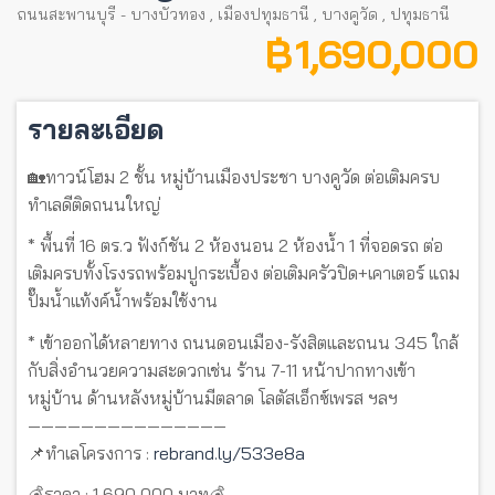
ถนนสะพานบุรี - บางบัวทอง
,
เมืองปทุมธานี
,
บางคูวัด
,
ปทุมธานี
฿ 1,690,000
รายละเอียด
🏡ทาวน์โฮม 2 ชั้น หมู่บ้านเมืองประชา บางคูวัด ต่อเติมครบ
ทำเลดีติดถนนใหญ่
* พื้นที่ 16 ตร.ว ฟังก์ชัน 2 ห้องนอน 2 ห้องน้ำ 1 ที่จอดรถ ต่อ
เติมครบทั้งโรงรถพร้อมปูกระเบื้อง ต่อเติมครัวปิด+เคาเตอร์ แถม
ปั๊มน้ำแท้งค์น้ำพร้อมใช้งาน
* เข้าออกได้หลายทาง ถนนดอนเมือง-รังสิตและถนน 345 ใกล้
กับสิ่งอำนวยความสะดวกเช่น ร้าน 7-11 หน้าปากทางเข้า
หมู่บ้าน ด้านหลังหมู่บ้านมีตลาด โลตัสเอ็กซ์เพรส ฯลฯ
———————————————
📌ทำเลโครงการ :
rebrand.ly/533e8a
💰ราคา : 1,690,000 บาท💰