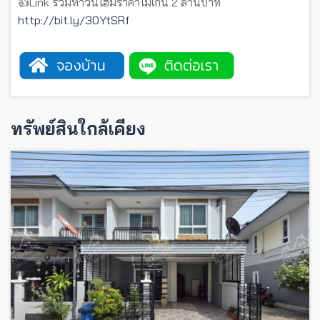
👍Link รวมทาวน์โฮมราคาไม่เกิน 2 ล้านบาท
http://bit.ly/30YtSRf
ทรัพย์สินใกล้เคียง