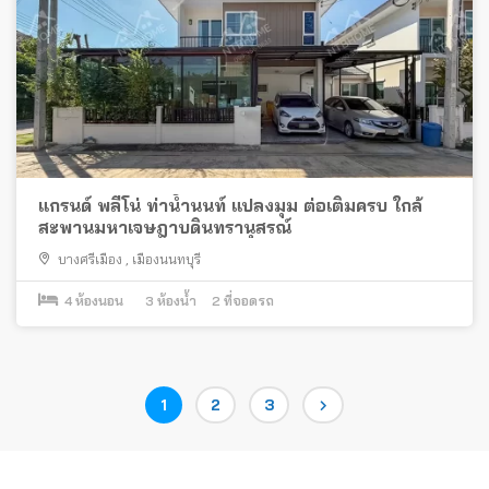
แกรนด์ พลีโน่ ท่าน้ำนนท์ แปลงมุม ต่อเติมครบ ใกล้
สะพานมหาเจษฎาบดินทรานุสรณ์
บางศรีเมือง
,
เมืองนนทบุรี
4
ห้องนอน
3
ห้องน้ำ
2
ที่จอดรถ
Posts
Page
Page
Page
1
2
3
pagination