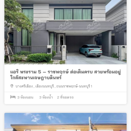
แอริ พระราม 5 – ราชพฤกษ์ ต่อเติมครบ สวยพร้อมอยู่
ใกล้สะพานเจษฎาบดินทร์
บางศรีเมือง
,
เมืองนนทบุรี
,
ถนนราชพฤกษ์-นนทบุรี 1
3
ห้องนอน
3
ห้องน้ำ
2
ที่จอดรถ