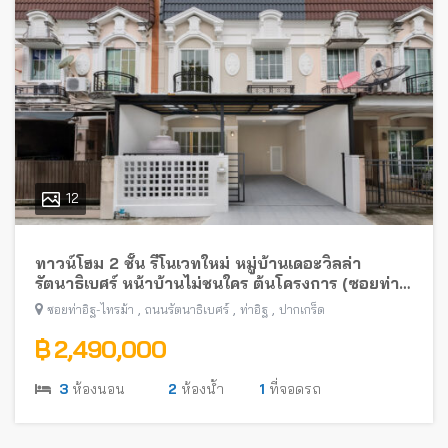
12
ทาวน์โฮม 2 ชั้น รีโนเวทใหม่ หมู่บ้านเดอะวิลล่า
รัตนาธิเบศร์ หน้าบ้านไม่ชนใคร ต้นโครงการ (ซอยท่า
อิฐ-ไทรม้า) พร้อมอยู่ ใกล้รถไฟฟ้าสายสีม่วง
,
,
,
ซอยท่าอิฐ-ไทรม้า
ถนนรัตนาธิเบศร์
ท่าอิฐ
ปากเกร็ด
฿ 2,490,000
3
ห้องนอน
2
ห้องน้ำ
1
ที่จอดรถ