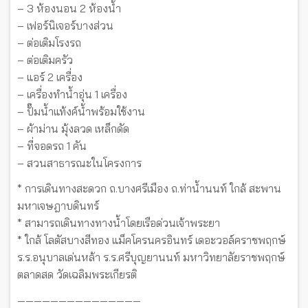
– 3 ห้องนอน 2 ห้องน้ำ
– เฟอร์นิเจอร์บางส่วน
– ต่อเติมโรงรถ
– ต่อเติมครัว
– แอร์ 2 เครื่อง
– เครื่องทำน้ำอุ่น 1 เครื่อง
– ปั๊มน้ำแท้งค์น้ำพร้อมใช้งาน
– ผ้าม่าน มุ้งลวด เหล็กดัด
– ที่จอดรถ 1 คัน
– สวนสาธารณะในโครงการ
* การเดินทางสะดวก ถ.บางศรีเมือง ถ.ท่าน้ำนนท์ ใกล้ สะพาน
มหาเจษฎาบดินทร์
* สามารถเดินทางทางน้ำโดยเรือด่วนเจ้าพระยา
* ใกล้ โลตัสบางสีทอง แม็คโครนครอินทร์ เดอะวอล์คราชพฤกษ์
ร.ร.อนุบาลเด่นหล้า ร.ร.ศรีบุญยานนท์ มหาวิทยาลัยราชพฤกษ์
ตลาดสด วัดเฉลิมพระเกียรติ
———————————————