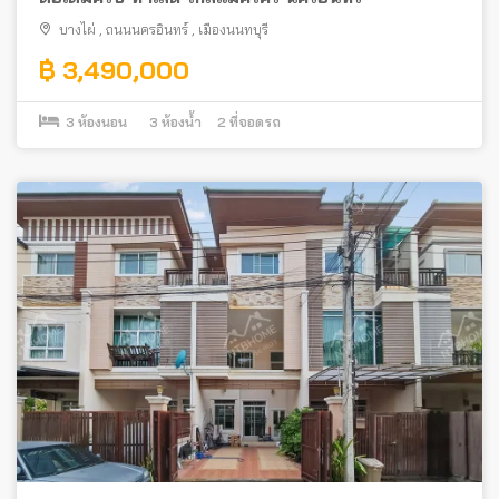
บางไผ่
,
ถนนนครอินทร์
,
เมืองนนทบุรี
฿ 3,490,000
3
ห้องนอน
3
ห้องน้ำ
2
ที่จอดรถ