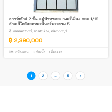
ทาวน์เฮ้าส์ 2 ชั้น หมู่บ้านซอยบางศรีเมือง ซอย 1/19
ทำเลดีใกล้แยกนครอินทร์พระราม 5
ถนนนครอินทร์
,
บางศรีเมือง
,
เมืองนนทบุรี
฿ 2,390,000
2
ห้องนอน
2
ห้องน้ำ
1
ที่จอดรถ
Posts
Page
Page
Page
1
2
…
5
pagination