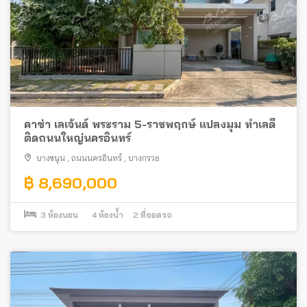
คาซ่า เลเจ้นด์ พระราม 5-ราชพฤกษ์ แปลงมุม ทำเลดี
ติดถนนใหญ่นครอินทร์
บางขนุน
,
ถนนนครอินทร์
,
บางกรวย
฿ 8,690,000
3
ห้องนอน
4
ห้องน้ำ
2
ที่จอดรถ