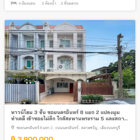
4
ห้องนอน
3
ห้องน้ำ
2
ที่จอดรถ
ทาวน์โฮม 3 ชั้น ซอยนครอินทร์ 8 แยก 2 แปลงมุม
ทำเลดี เข้าซอยไม่ลึก ใกล้สะพานพระราม 5 และสถานี
รถไฟฟ้า
ซอยนครอินทร์ 8 แยก 2
,
ถนนนครอินทร์
,
ตลาดขวัญ
,
เมืองนนทบุรี
฿ 3,900,000