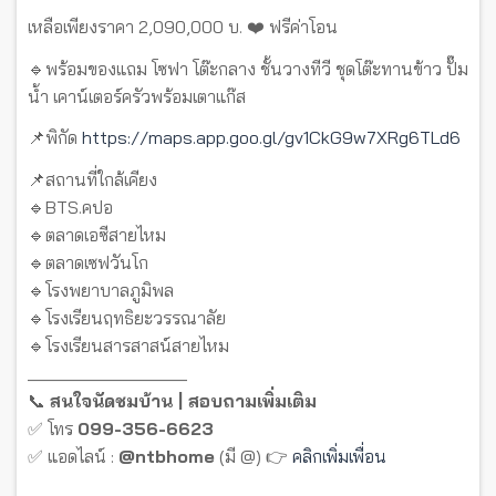
เหลือเพียงราคา 2,090,000 บ. ❤️ ฟรีค่าโอน
🔹พร้อมของแถม โซฟา โต๊ะกลาง ชั้นวางทีวี ชุดโต๊ะทานข้าว ปั๊ม
น้ำ เคาน์เตอร์ครัวพร้อมเตาแก๊ส
📌พิกัด
https://maps.app.goo.gl/gv1CkG9w7XRg6TLd6
📌สถานที่ใกล้เคียง
🔹BTS.คปอ
🔹ตลาดเอซีสายไหม
🔹ตลาดเซฟวันโก
🔹โรงพยาบาลภูมิพล
🔹โรงเรียนฤทธิยะวรรณาลัย
🔹โรงเรียนสารสาสน์สายไหม
__________________
📞
สนใจนัดชมบ้าน | สอบถามเพิ่มเติม
✅ โทร
099-356-6623
✅ แอดไลน์ :
@ntbhome
(มี @) 👉
คลิกเพิ่มเพื่อน