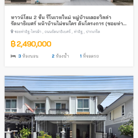
ทาวน์โฮม 2 ชั้น รีโนเวทใหม่ หมู่บ้านเดอะวิลล่า
รัตนาธิเบศร์ หน้าบ้านไม่ชนใคร ต้นโครงการ (ซอยท่า
อิฐ-ไทรม้า) พร้อมอยู่ ใกล้รถไฟฟ้าสายสีม่วง
,
,
,
ซอยท่าอิฐ-ไทรม้า
ถนนรัตนาธิเบศร์
ท่าอิฐ
ปากเกร็ด
฿ 2,490,000
3
ห้องนอน
2
ห้องน้ำ
1
ที่จอดรถ