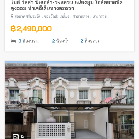
โมดิ วิลล่า ปิ่นเกล้า-วงแหวน แปลงมุม ใกล้ตลาดนัด
ลุงออม ทำเลดีเดินทางสะดวก
,
,
,
ซอยวัดศรีประวัติ
ซอยวัดส้มเกลี้ยง
ศาลากลาง
บางกรวย
฿ 2,490,000
3
ห้องนอน
2
ห้องน้ำ
2
ที่จอดรถ
12