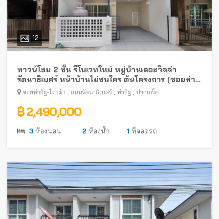
12
ทาวน์โฮม 2 ชั้น รีโนเวทใหม่ หมู่บ้านเดอะวิลล่า
รัตนาธิเบศร์ หน้าบ้านไม่ชนใคร ต้นโครงการ (ซอยท่า
อิฐ-ไทรม้า) พร้อมอยู่ ใกล้รถไฟฟ้าสายสีม่วง
,
,
,
ซอยท่าอิฐ-ไทรม้า
ถนนรัตนาธิเบศร์
ท่าอิฐ
ปากเกร็ด
฿ 2,490,000
3
ห้องนอน
2
ห้องน้ำ
1
ที่จอดรถ