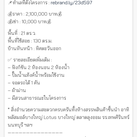
📌ทำเลที่ตั้งโครงการ :
rebrand.ly/23d597
💰ราคา : 2,100,000 บาท💰
💰เช่า : 10,000 บาท💰
พื้นที่ : 21 ตร.ว.
พื้นที่ใช้สอย : 130 ตร.ม.
บ้านหันหน้า : ทิศตะวันออก
✅ รายละเอียดเพิ่มเติม :
– ฟังก์ชัน 2 ห้องนอน 2 ห้องน้ำ
– ปั๊มน้ำแท้งค์น้ำพร้อมใช้งาน
– จอดรถได้ 1 คัน
– ผ้าม่าน
– มีสวนสาธารณะในโครงการ
* สิ่งอำนวยความสะดวกครบครันทั้งห้างสรรพสินค้าชั้นนำ อาทิ
พลัสมอล์บางใหญ่ Lotus บางใหญ่ ตลาดลุงออม รร.เทพศิรินทร์
นนทบุรี ฯลฯ
———————————————