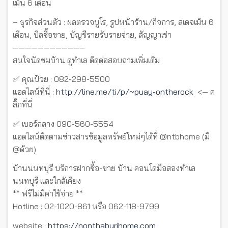
เม้น 6 เดือน
– ธุรกิจส่วนตัว : ผลตรวจบูโร, รูปหน้าร้าน/กิจการ, สเตจเม้น 6
เดือน, บิลซื้อขาย, บัญชีรายรับรายจ่าย, สัญญาเช่า
———————————–
สนใจนัดชมบ้าน ดูทำเล ติดต่อสอบถามเพิ่มเติม
✅ คุณป๋วย : 082-298-5500
แอดไลน์ที่นี่ :
http://line.me/ti/p/~puay-ontherock
<— ค
ลิ๊กที่นี่
✅ เบอร์กลาง 090-560-5554
แอดไลน์ติดตามข่าวสารข้อมูลทรัพย์ใหม่ๆได้ที่ @ntbhome (มี
@ด้วย)
บ้านนนทบุรี บริการฝากซื้อ-ขาย บ้าน คอนโดมือสองทำเล
นนทบุรี และใกล้เคียง
** ฟรีไม่มีค่าใช้จ่าย **
Hotline : 02-1020-861 หรือ 062-118-9799
website :
https://nonthaburihome.com