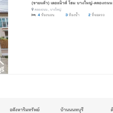
(ขายแล้ว) เดอะมิวส์ โฮม บางใหญ่-คลองถนน 
,
คลองถนน
บางใหญ่
4
ห้องนอน
3
ห้องน้ำ
2
ที่จอดรถ
อสังหาริมทรัพย์
บ้านนนทบุรี
ต