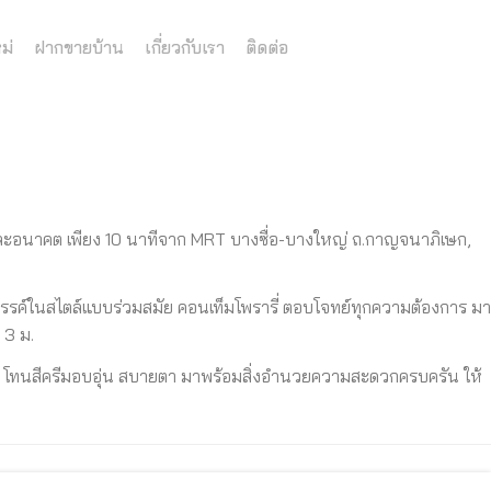
ม่
ฝากขายบ้าน
เกี่ยวกับเรา
ติดต่อ
และอนาคต เพียง 10 นาทีจาก MRT บางซื่อ-บางใหญ่ ถ.กาญจนาภิเษก,
รรค์ในสไตล์แบบร่วมสมัย คอนเท็มโพรารี่ ตอบโจทย์ทุกความต้องการ มา
 3 ม.
ร์น โทนสีครีมอบอุ่น สบายตา มาพร้อมสิ่งอำนวยความสะดวกครบครัน ให้