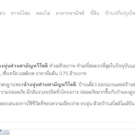
่ยว
ทาวน์โฮม
คอนโด
อาคารพาณิชย์
ที่ดิน
บ้านปรับปรุงให
างหุ่นส่วนสามัญทวีโชติ
ทำเลศักยภาพ ทำเลที่สะดวกที่สุดในปัจจุบัน
 เซ็นทรัล เวสต์เกต ราคาเริ่มต้น 3.75 ล้านบาท
มาตรฐานของ
ห้างหุ่นส่วนสามัญทวีโชติ
บ้านเดี่ยว ออกแบบและสร้างส
ามปลอดภัย มีกล้องวงจรปิดทั่วโครงการ ปลอดภัยมากขึ้นกับกำแพงสูง
อตอบสนองการใช้ชีวิตที่ชอบความเรียบง่าย อบอุ่น ด้วยบ้านสไตล์โมเดิ