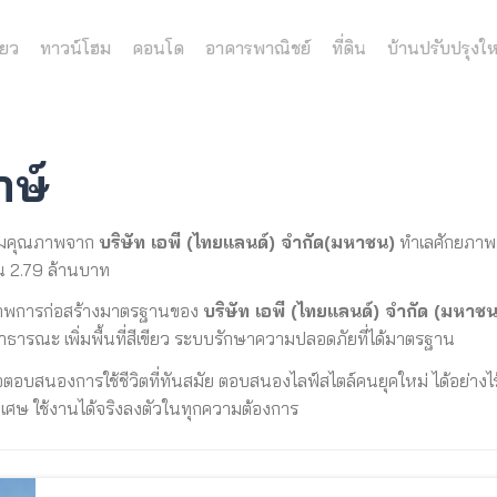
่ยว
ทาวน์โฮม
คอนโด
อาคารพาณิชย์
ที่ดิน
บ้านปรับปรุงให
กษ์
คุ
ณภาพจาก
บริษัท เอพี (ไทยแลนด์) จำกัด(มหาชน)
ทำเลศักยภาพ อ
้น 2.79 ล้านบาท
พการก่อสร้างมาตรฐานของ
บริษัท เอพี (ไทยแลนด์) จำกัด (มหาชน
ธารณะ เพิ่มพื้นที่สีเขียว ระบบรักษาความปลอดภัยที่ได้มาตรฐาน
อตอบสนองการใช้ชีวิตที่ทันสมัย ตอบสนองไลฟ์สไตล์คนยุคใหม่ ได้อย่างไร้
ิเศษ ใช้งานได้จริงลงตัวในทุกความต้องการ