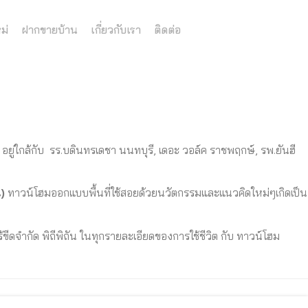
ม่
ฝากขายบ้าน
เกี่ยวกับเรา
ติดต่อ
ยู่ใกล้กับ รร.บดินทรเดชา นนทบุรี, เดอะ วอล์ค ราชพฤกษ์, รพ.ยันฮี
)
ทาวน์
โฮมออกแบบพื้นที่ใช้สอยด้วยนวัตกรรมและแนวคิดใหม่ๆเกิดเป็น
ขีดจำกัด พิถีพิถัน ในทุกรายละเอียดของการใช้ชีวิต กับ ทาวน์
โฮม