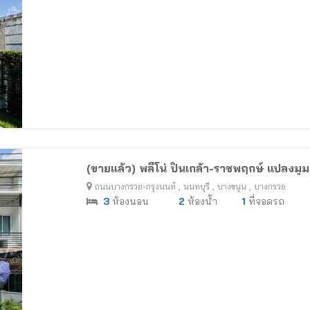
(ขายแล้ว) พลีโน่ ปิ่นเกล้า-ราชพฤกษ์ แปลงม
,
,
,
ถนนบางกรวย-กรุงนนท์
นนทบุรี
บางขนุน
บางกรวย
3
ห้องนอน
2
ห้องน้ำ
1
ที่จอดรถ