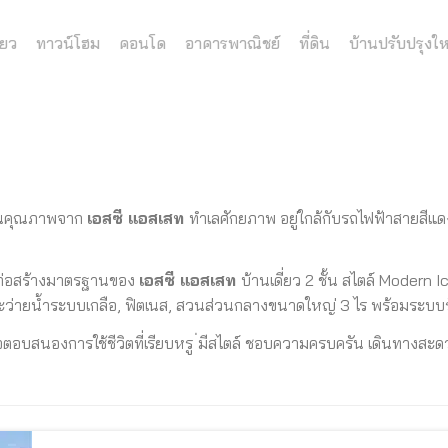
่ยว
ทาวน์โฮม
คอนโด
อาคารพาณิชย์
ที่ดิน
บ้านปรับปรุงให
คุ
ณภาพจาก
เอสซี แอสเสท
ทำเลศักยภาพ อยู่ใกล้กับรถไฟฟ้าสายสีแ
่อสร้างมาตรฐานของ
เอสซี แอสเสท
บ้านเดี่ยว 2 ชั้น สไตล์ Modern Ico
ว่ายน้ำระบบเกลือ, ฟิตเนส, สวนส่วนกลางขนาดใหญ่ 3 ไร พร้อมระบบ
อตอบสนองการใช้ชีวิตที่เรียบหรู ่มีสไตล์ ชอบความครบครัน เดินทางส