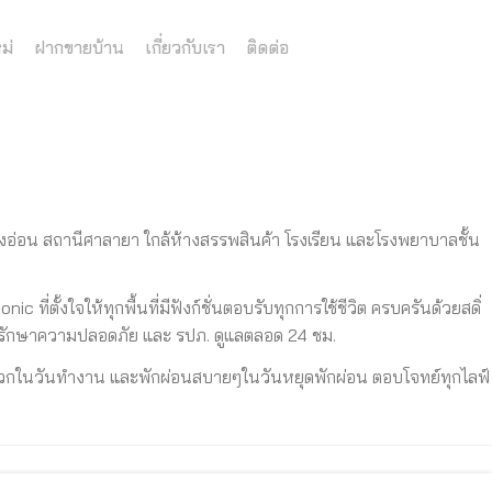
ม่
ฝากขายบ้าน
เกี่ยวกับเรา
ติดต่อ
ดงอ่อน สถานีศาลายา ใกล้ห้างสรรพสินค้า โรงเรียน และโรงพยาบาลชั้น
nic ที่ตั้งใจให้ทุกพื้นที่มีฟังก์ชั่นตอบรับทุกการใช้ชีวิต ครบครันด้วยสดิ่
รักษาความปลอดภัย และ รปภ. ดูแลตลอด 24 ชม.
ะดวกในวันทำงาน และพักผ่อนสบายๆในวันหยุดพักผ่อน ตอบโจทย์ทุกไลฟ์