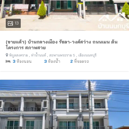
13
(ขายแล้ว) บ้านกลางเมือง รัชดา-วงศ์สว่าง ถนนเมน ต้น
โครงการ สภาพสวย
,
,
,
พิบูลสงคราม
ท่าน้ำนนท์
สะพานพระราม 5
เมืองนนทบุรี
3
ห้องนอน
3
ห้องน้ำ
2
ที่จอดรถ