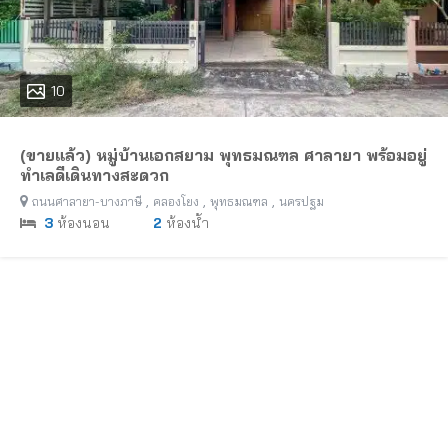
10
(ขายแล้ว) หมู่บ้านเอกสยาม พุทธมณฑล ศาลายา พร้อมอยู่
ทำเลดีเดินทางสะดวก
,
,
,
ถนนศาลายา-บางภาษี
คลองโยง
พุทธมณฑล
นครปฐม
3
ห้องนอน
2
ห้องน้ำ