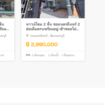
ดับ
ทาวน์โฮม 2 ชั้น ซอยนครอินทร์ 2
ร้อม
ต่อเติมครบพร้อมอยู่ เข้าซอยไม่
ลึก ใกล้สะพานพระราม 5 และ
นทบุรี
ถนนนครอินทร์
,
เมืองนนทบุรี
สถานีรถไฟฟ้า
฿ 2,990,000
ดรถ
3
ห้องนอน
2
ห้องน้ำ
1
ที่จอดรถ