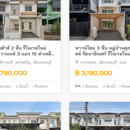
ฮ้าส์ 2 ชั้น รีโนเวทใหม่
ทาวน์โฮม 3 ชั้น หมู่บ้านศุภ
วานนท์ 3 แยก 19 ทำเลดี
ลล์ รัตนาธิเบศร์ รีโนเวทใหม
ถไฟฟ้าสายสีม่วงสถานี
พร้อมอยู่ได้เลย ใกล้แยกแ
ติวานนท์
,
ตลาดขวัญ
,
เมืองนนทบุรี
บางกระสอ
,
เมืองนนทบุรี
,
ถนน
รวงสาธารณสุข ตรงข้ามกับ
รัตนาธิเบศร์
รวงสาธารณสุข
,790,000
฿ 3,190,000
้องนอน
2
ห้องน้ำ
1
ที่จอดรถ
3
ห้องนอน
3
ห้องน้ำ
1
ที่จอ