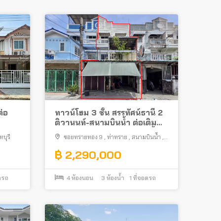
ต่อ
ทาวน์โฮม 3 ชั้น สรรทัศน์ธานี 2
ติวานนท์-สนามบินน้ำ ต่อเติม
ครบ ใกล้กองสลากสนามบินน้ำ
บุรี
ซอยทรายทอง 9
,
ท่าทราย
,
สนามบินน้ำ
,
เมืองนนทบุรี
฿ 2,290,000
ดรถ
4
ห้องนอน
3
ห้องน้ำ
1
ที่จอดรถ