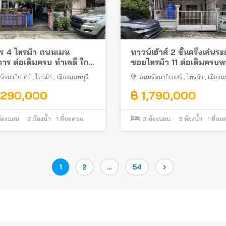
ทร 4 ไทรม้า ถนนเมน
ทาวน์เฮ้าส์ 2 ชั้นครึ่งเล่นระ
าร ต่อเติมครบ ทำเลดี ใกล้
ซอยไทรม้า 11 ต่อเติมครบพ
ฟ้า
อยู่ ทำเลดี เข้าซอยไม่ลึก
ัตนาธิเบศร์
,
ไทรม้า
,
เมืองนนทบุรี
ถนนรัตนาธิเบศร์
,
ไทรม้า
,
เมืองน
,290,000
฿ 1,790,000
้องนอน
2
ห้องน้ำ
1
ที่จอดรถ
3
ห้องนอน
3
ห้องน้ำ
1
ที่จอ
Page
Page
Page
1
2
…
54