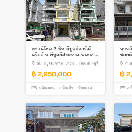
ทาวน์โฮม 3 ชั้น พิบูลย์การ์เด้
ทาวน์เ
นวิลล์ ถ.พิบูลย์สงคราม-พระราม
ซอยติ
5 ต่อเติมครบพร้อมอยู่ ทำเลดีติด
ใกล้ร
ถนนพิบูลสงคราม
,
บางเขน
,
เมืองนนทบุรี
ถนน
ถนนใหญ่ ใกล้รถไฟฟ้า
กระท
กระท
฿ 2,950,000
฿ 2
4
ห้องนอน
3
ห้องน้ำ
1
ที่จอดรถ
3
ห