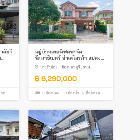
าลัยวิ
หมู่บ้านเพอร์เฟคพาร์ค
่
รัตนาธิเบศร์ ทำเลไทรม้า แปลง
คราย
มุมต่อเติมครบ ใกล้รถไฟฟ้า
บางรักน้อย
,
เมืองนนทบุรี
,
ถนน
รัตนาธิเบศร์
฿ 6,290,000
ดรถ
3
ห้องนอน
3
ห้องน้ำ
2
ที่จอดรถ