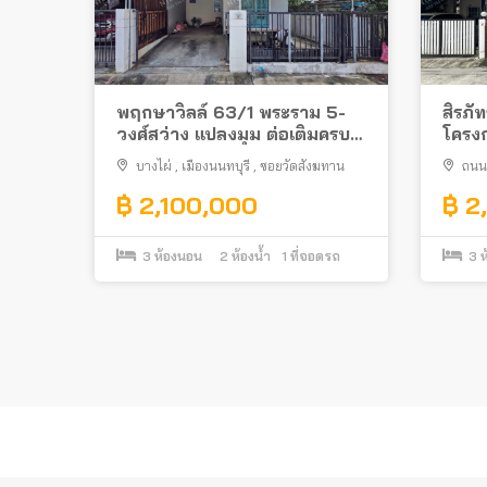
พฤกษาวิลล์ 63/1 พระราม 5-
สิรภั
วงศ์สว่าง แปลงมุม ต่อเติมครบ
โครงก
ทำเลดีในซอยวัดสังฆทาน ใกล้
รถไฟ
บางไผ่
,
เมืองนนทบุรี
,
ซอยวัดสังฆทาน
ถนนร
สะพานพระราม 5
฿ 2,100,000
฿ 2
3
ห้องนอน
2
ห้องน้ำ
1
ที่จอดรถ
3
ห
Posts
pagination