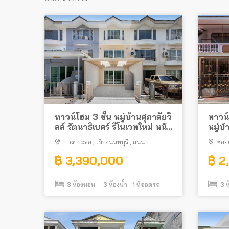
ทาวน์โฮม 3 ชั้น หมู่บ้านศุภาลัยวิ
ทาวน์
ลล์ รัตนาธิเบศร์ รีโนเวทใหม่ หน้า
หมู่บ
บ้านไม่ชนใคร พร้อมอยู่ได้เลย ติด
ใกล้
บางกระสอ
,
เมืองนนทบุรี
,
ถนน
ซอยเ
ถนนรัตนาธิเบศร์ ใกล้รถไฟฟ้า
ม่วง
รัตนาธิเบศร์
฿ 3,390,000
฿ 2
3
ห้องนอน
3
ห้องน้ำ
1
ที่จอดรถ
3
ห