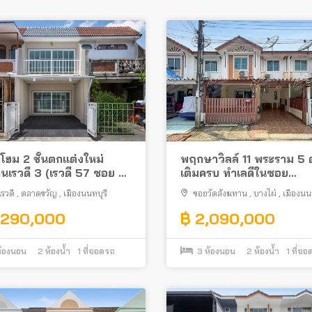
โฮม 2 ชั้นตกแต่งใหม่
พฤกษาวิลล์ 11 พระราม 5 
้านเรวดี 3 (เรวดี 57 ซอย 5)
เติมครบ ทำเลดีในซอย
แยกแคราย รถไฟฟ้าสายสี
วัดสังฆทาน ใกล้พระราม 5
รวดี
,
ตลาดขวัญ
,
เมืองนนทบุรี
ซอยวัดสังฆทาน
,
บางไผ่
,
เมืองนนท
,290,000
฿ 2,090,000
้องนอน
2
ห้องน้ำ
1
ที่จอดรถ
3
ห้องนอน
2
ห้องน้ำ
1
ที่จอ