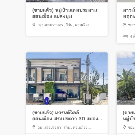
(ขายแล้ว) หมู่บ้านเทพประทาน
ทาวน์
ดอนเมือง แปลงมุม
พฤกษ
ถนนเ
กรุงเทพมหานคร
,
สีกัน
,
ดอนเมือง
ซอย
ครบ ท
กรุงเท
4
ห
(ขายแล้ว) แกรนด์วิลล์
(ขายแ
ดอนเมือง-สรงประภา 30 แปลง
หมู่บ
มุม 52.2 ตร.ว ถนนเมนโครงการ
ทำเลด
ถนนสรงประภา
,
สีกัน
,
ดอนเมือง
,
ซอย
ต่อเติมครบ
กรุงเทพมหานคร
ดอนเมื