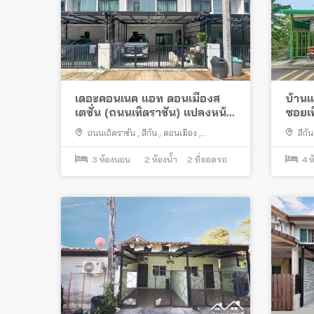
เดอะคอนเนค แอท ดอนเมืองส
บ้านแ
เตชั่น (ถนนเทิดราชัน) แปลงหน้า
ซอยเท
สวน ต่อเติมครบ ใกล้สนามบิน
สะดว
ถนนเถิดราชัน
,
สีกัน
,
ดอนเมือง
,
สีกัน
ดอนเมือง
กรุงเทพมหานคร
3
ห้องนอน
2
ห้องน้ำ
2
ที่จอดรถ
4
ห