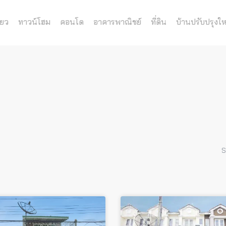
่ยว
ทาวน์โฮม
คอนโด
อาคารพาณิชย์
ที่ดิน
บ้านปรับปรุงให
S