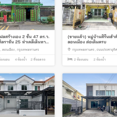
ฝดสร้างเอง 2 ชั้น 47 ตร.ว.
(ขายแล้ว) หมู่บ้านสิรีนเฮ้าส
ิดราชัน 25 ทำเลดีเดินทาง
ดอนเมือง ต่อเติมครบ
ก
,
ดอนเมือง
,
กรุงเทพมหานคร
กรุงเทพมหานคร
,
ถนนประชาอุทิ
ดอนเมือง
้องนอน
4
ห้องน้ำ
2
ที่จอดรถ
2
ห้องนอน
2
ห้องน้ำ