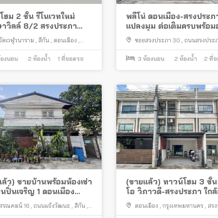
โฮม 2 ชั้น รีโนเวทใหม่
พลีโน่ ดอนเมือง-สรงประภ
าวิลล์ 8/2 สรงประภา
แปลงมุม ต่อเติมครบพร้อมอย
มน แปลงหน้าสวน ต่อเติม
ใกล้สนามบินดอนเมือง
วัดเวฬุวนาราม
,
สีกัน
,
ดอนเมือง
,
ซอยสรงประภา 30
,
ถนนสรงประ
ำเลดีพร้อมอยู่
พมหานคร
,
ดอนเมือง
,
กรุงเทพมหานคร
้องนอน
2
ห้องน้ำ
1
ที่จอดรถ
3
ห้องนอน
2
ห้องน้ำ
2
ที่
ล้ว) ขายบ้านพร้อมห้องเช่า
(ขายแล้ว) ทาวน์โฮม 3 ชั้น
้านปิ่นเจริญ 1 ดอนเมือง
โอ วิภาวดี-สรงประภา ใกล
ีใกล้สนามบิน
บินดอนเมือง
สรณคมน์ 16
,
ถนนแจ้งวัฒนะ
,
สีกัน
,
ดอนเมือง
,
กรุงเทพมหานคร
,
สรง
อง
,
กรุงเทพมหานคร
สีกัน