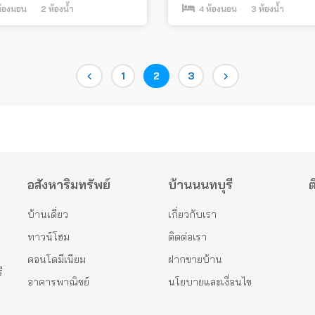
้องนอน
2
ห้องน้ำ
4
ห้องนอน
3
ห้องน้ำ
Page
Page
Page
1
2
3
อสังหาริมทรัพย์
บ้านนนทบุรี
ต
บ้านเดี่ยว
เกี่ยวกับเรา
ทาวน์โฮม
ติดต่อเรา
คอนโดมีเนียม
ฝากขายบ้าน
ี
อาคารพาณิชย์
นโยบายและเงื่อนไข