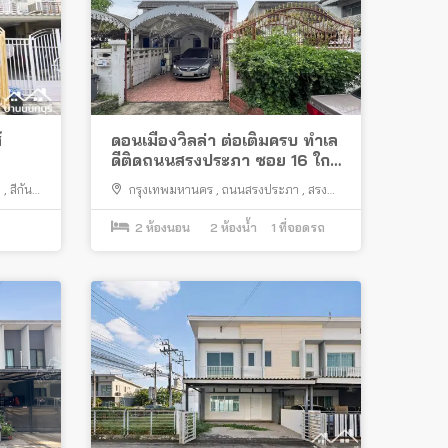
์
ดอนเมืองวิลล่า ต่อเติมครบ ทำเล
ดีติดถนนสรงประภา ซอย 16 ใกล้
สนามบินดอนเมือง
ศ
,
สีกัน
,
กรุงเทพมหานคร
,
ถนนสรงประภา
,
สรง
ประภา
,
สีกัน
,
ดอนเมือง
2
ห้องนอน
2
ห้องน้ำ
1
ที่จอดรถ