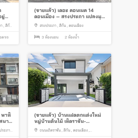
า
(ขายแล้ว) เดอะ คอนเนค 14
ู่
ดอนเมือง – สรงประภา แปลงมุม
ทำเลดีใกล้รถไฟฟ้า
ภา
,
สีกัน
สรงประภา
,
สีกัน
,
ดอนเมือง
จอดรถ
3
ห้องนอน
2
ห้องน้ำ
 พาทิ
(ขายแล้ว) บ้านแฝดตกแต่งใหม่
้สนาม
หมู่บ้านต้นไม้ เทิดราชัน-
ดอนเมือง ต่อเติมครบพร้อมอยู่
ประภา
,
ถนนเถิดราชัน
,
สีกัน
,
ดอนเมือง
,
ทำเลดีใกล้สนามบินดอนเมือง
กรุงเทพมหานคร