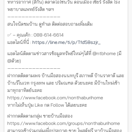
ทหารอากาศ (สีกัน) ตลาดโอโซนวัน ดอนเมือง เซียร์ รังสิต โรง
พยาบาลแพทย์รังสิต ฯลฯ
———————————————
สนใจนัดชมบ้าน ดูทำเล ติดต่อสอบถามเพิ่มเติม
✅ – คุณเค้ก : 088-614-6614
แอดไลน์ที่นี่ :
https://line.me/ti/p/Tfd58szjr_
แอดไลน์ติดตามข่าวสารข้อมูลทรัพย์ใหม่ๆได้ที่ @ntbhome (มี
@ด้วย)
———————————————
ฝากกดติดตามเพจ บ้านมือสองนนทบุรี สภาพดี บ้านราคาดี และ
บ้านรีโนเวท กรุงเทพ และ ปริมณฑล ด้วยนะคะ มีบ้านใหม่เข้า
มาทุกอาทิตย์นะคะ
https://www.facebook.com/nonthaburihome
หากไม่เห็นปุ่ม Like กด Follow ได้เลยนะคะ
ฝากกดติดตามกลุ่ม ขายบ้านมือสอง
https://www.facebook.com/groups/nonthaburihome
สามารถเข้าร่วมกลุ่มเพื่อประกาศ-ขาย โพสต์ฟรี หาบ้านมือสอง