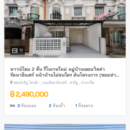
12
ทาวน์โฮม 2 ชั้น รีโนเวทใหม่ หมู่บ้านเดอะวิลล่า
รัตนาธิเบศร์ หน้าบ้านไม่ชนใคร ต้นโครงการ (ซอยท่า
อิฐ-ไทรม้า) พร้อมอยู่ ใกล้รถไฟฟ้าสายสีม่วง
,
,
,
ซอยท่าอิฐ-ไทรม้า
ถนนรัตนาธิเบศร์
ท่าอิฐ
ปากเกร็ด
฿ 2,490,000
3
ห้องนอน
2
ห้องน้ำ
1
ที่จอดรถ