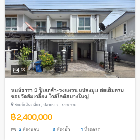
13
นนท์ธารา 3 ปิ่นเกล้า-วงแหวน แปลงมุม ต่อเติมครบ
ซอยวัดส้มเกลี้ยง ใกล้โลตัสบางใหญ่
,
,
ซอยวัดส้มเกลี้ยง
ปลายบาง
บางกรวย
฿ 2,400,000
3
ห้องนอน
2
ห้องน้ำ
1
ที่จอดรถ