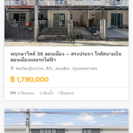
พฤกษาวิลล์ 36 ดอนเมือง – สรงประภา ใกล้สนามบิน
ดอนเมืองและรถไฟฟ้า
ซอยวัดเวฬุวนาราม
,
สีกัน
,
ดอนเมือง
,
กรุงเทพมหานคร
฿ 1,790,000
3
ห้องนอน
2
ห้องน้ำ
1
ที่จอดรถ