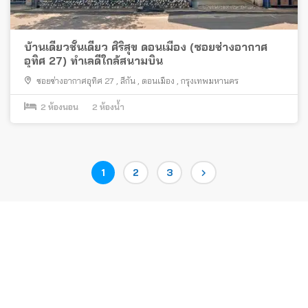
บ้านเดี่ยวชั้นเดียว ศิริสุข ดอนเมือง (ซอยช่างอากาศ
อุทิศ 27) ทำเลดีใกล้สนามบิน
ซอยช่างอากาศอุทิศ 27
,
สีกัน
,
ดอนเมือง
,
กรุงเทพมหานคร
2
ห้องนอน
2
ห้องน้ำ
Posts
Page
Page
Page
1
2
3
pagination