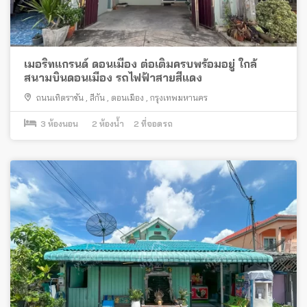
เมอริทแกรนด์ ดอนเมือง ต่อเติมครบพร้อมอยู่ ใกล้
สนามบินดอนเมือง รถไฟฟ้าสายสีแดง
ถนนเทิดราชัน
,
สีกัน
,
ดอนเมือง
,
กรุงเทพมหานคร
3
ห้องนอน
2
ห้องน้ำ
2
ที่จอดรถ