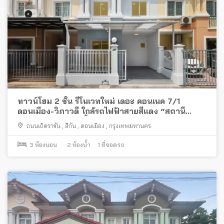
ทาวน์โฮม 2 ชั้น รีโนเวทใหม่ เดอะ คอนเนค 7/1
ดอนเมือง-วิภาวดี ใกล้รถไฟฟ้าสายสีแดง “สถานี
ดอนเมือง” และจุดขึ้นทางด่วน “อุตราภิมุข”
ถนนเถิดราชัน
,
สีกัน
,
ดอนเมือง
,
กรุงเทพมหานคร
3
ห้องนอน
2
ห้องน้ำ
1
ที่จอดรถ