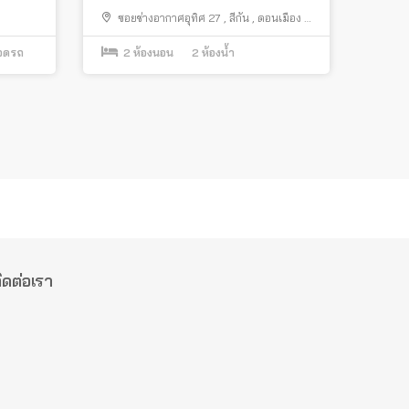
27) ทำเลดีใกล้สนามบิน
ซอยช่างอากาศอุทิศ 27
,
สีกัน
,
ดอนเมือง
,
กรุงเทพมหานคร
จอดรถ
2
ห้องนอน
2
ห้องน้ำ
ิดต่อเรา