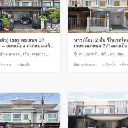
แล้ว) เดอะ คอนเนค 37
ทาวน์โฮม 2 ชั้น รีโนเวทใหม
ี่ – ดอนเมือง ถนนเมนหน้า
เดอะ คอนเนค 7/1 ดอนเมือ
่อเติมครบ พร้อมเฟอร์ฯ
วิภาวดี ใกล้รถไฟฟ้าสายสี
กำแพงเพชร 6
,
สีกัน
,
ดอนเมือง
,
ถนนเถิดราชัน
,
สีกัน
,
ดอนเมือง
,
“สถานีดอนเมือง” และจุดขึ
พมหานคร
กรุงเทพมหานคร
ทางด่วน “อุตราภิมุข”
้องนอน
2
ห้องน้ำ
3
ห้องนอน
2
ห้องน้ำ
1
ที่