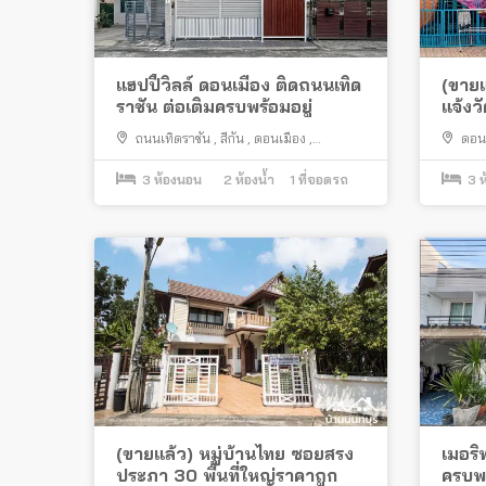
แฮปปี้วิลล์ ดอนเมือง ติดถนนเทิด
(ขายแ
ราชัน ต่อเติมครบพร้อมอยู่
แจ้งว
เดิน
ถนนเทิดราชัน
,
สีกัน
,
ดอนเมือง
,
ดอน
กรุงเทพมหานคร
รวมใจ
,
3
ห้องนอน
2
ห้องน้ำ
1
ที่จอดรถ
3
ห
(ขายแล้ว) หมู่บ้านไทย ซอยสรง
เมอริ
ประภา 30 พื้นที่ใหญ่ราคาถูก
ครบพร