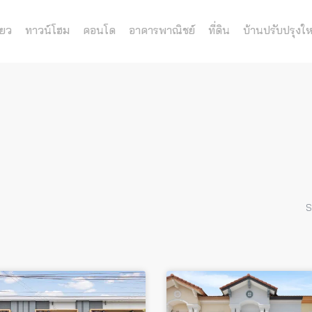
่ยว
ทาวน์โฮม
คอนโด
อาคารพาณิชย์
ที่ดิน
บ้านปรับปรุงให
S