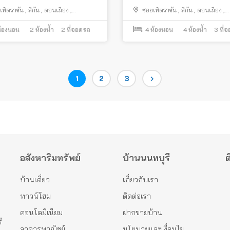
มือง รถไฟฟ้าสายสีแดง
ใกล้สนามบินดอนเมือง
ทิดราชัน
,
สีกัน
,
ดอนเมือง
,
ซอยเทิดราชัน
,
สีกัน
,
ดอนเมือง
,
พมหานคร
กรุงเทพมหานคร
้องนอน
2
ห้องน้ำ
2
ที่จอดรถ
4
ห้องนอน
4
ห้องน้ำ
3
ที่
Page
Page
Page
1
2
3
อสังหาริมทรัพย์
บ้านนนทบุรี
ต
บ้านเดี่ยว
เกี่ยวกับเรา
ทาวน์โฮม
ติดต่อเรา
คอนโดมีเนียม
ฝากขายบ้าน
ี
อาคารพาณิชย์
นโยบายและเงื่อนไข