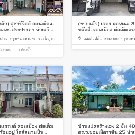
ล้ว) สุชารีวิลล์ ดอนเมือง-
(ขายแล้ว) เดอะ คอนเนค 3
ัฒนะ-สรงประภา ทำเลดี
หลักสี่-ดอนเมือง ต่อเติมคร
ทางสะดวก
เมือง
,
กรุงเทพมหานคร
,
ซอยโกสุม
หลักสี่
,
สีกัน
,
ดอนเมือง
,
กรุงเท
สีกัน
้องนอน
3
ห้องน้ำ
ทแกรนด์ ดอนเมือง ต่อเติม
บ้านแฝดสร้างเอง 2 ชั้น 48
้อมอยู่ ใกล้สนามบิน
ตร.ว.ซอยเทิดราชัน 25 ทำเ