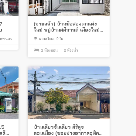
7
(ขายแล้ว) บ้านมือสองตกแต่ง
บ
ใหม่ หมู่บ้านศศิกานต์ เมืองใหม่
ดอนเมือง แปลงมุม สวย พร้อม
พมหานคร
ดอนเมือง
,
สีกัน
อยู่
2
ห้องนอน
2
ห้องน้ำ
.5
บ้านเดี่ยวชั้นเดียว ศิริสุข
ลดี
ดอนเมือง (ซอยช่างอากาศอุทิศ