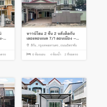
่
ทาวน์โฮม 2 ชั้น 2 หลังติดกัน
ง-
เดอะคอนเนค 7/1 ดอนเมือง –
แดง
ถนนเทิดราชัน ต่อเติมครบพร้อม
สีกัน
,
กรุงเทพมหานคร
,
ถนนเถิดราชัน
้น
อยู่ ทำเลดีใกล้สนามบินดอนเมือง
จอดรถ
6
ห้องนอน
4
ห้องน้ำ
2
ที่จอดรถ