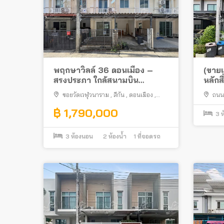
พฤกษาวิลล์ 36 ดอนเมือง –
(ขาย
สรงประภา ใกล้สนามบิน
หลักส
ดอนเมืองและรถไฟฟ้า
สวน ต
ซอยวัดเวฬุวนาราม
,
สีกัน
,
ดอนเมือง
,
ถนน
กรุงเทพมหานคร
กรุงเท
฿ 1,790,000
3
ห
3
ห้องนอน
2
ห้องน้ำ
1
ที่จอดรถ