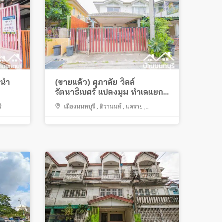
น้ำ
(ขายแล้ว) ศุภาลัย วิลล์
รัตนาธิเบศร์ แปลงมุม ทำเลแยก
แคราย
ี
เมืองนนทบุรี
,
ติวานนท์
,
แคราย
,
งามวงศ์วาน
,
ถนนสามัคคี
,
สนามบินน้ำ