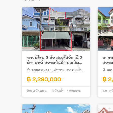
ทาวน์โฮม 3 ชั้น สรรทัศน์ธานี 2
ขายพร้
ติวานนท์-สนามบินน้ำ ต่อเติม
สนามบ
ครบ ใกล้กองสลากสนามบินน้ำ
ใหม่ 
ซอยทรายทอง 9
,
ท่าทราย
,
สนามบินน้ำ
,
สนา
เมืองนนทบุรี
฿ 2,290,000
฿ 2
4
ห้องนอน
3
ห้องน้ำ
1
ที่จอดรถ
2
ห