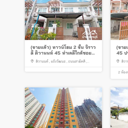
(ขายแล้ว) ทาวน์โฮม 2 ชั้น จิราว
(ขายแ
ดี ติวานนท์ 45 ทำเลดีใกล้ซอย
45 ปร
สามัคคี
ติวานนท์
,
แจ้งวัฒนะ
,
ถนนสามัคคี
,
ติวา
สนามบินน้ำ
,
ปากเกร็ด
สนามบิ
2
ห้อง