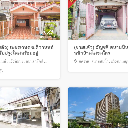
ล้ว) เพชรเกษร ซ.ติวานนท์
(ขายแล้ว) อัญชลี สนามบิน
ับปรุงใหม่พร้อมอยู่
หน้าบ้านไม่ชนใคร
นนท์
,
แจ้งวัฒนะ
,
ถนนสามัคคี
,
แคราย
,
สนามบินน้ำ
,
เมืองนนทบุร
นน้ำ
,
เมืองนนทบุรี
น้ำ