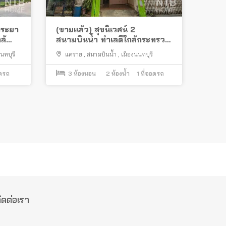
พระยา
(ขายแล้ว) สุขนิเวศน์ 2
ล้
สนามบินน้ำ ทำเลดีใกล้กระทรวง
พาณิชย์
นทบุรี
แคราย
,
สนามบินน้ำ
,
เมืองนนทบุรี
อดรถ
3
ห้องนอน
2
ห้องน้ำ
1
ที่จอดรถ
ิดต่อเรา