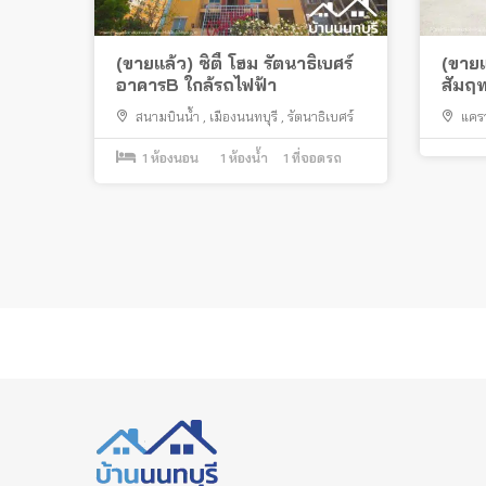
(ขายแล้ว) ซิตี้ โฮม รัตนาธิเบศร์
(ขายแ
อาคารB ใกล้รถไฟฟ้า
สัมฤท
แหล่ง
สนามบินน้ำ
,
เมืองนนทบุรี
,
รัตนาธิเบศร์
แคร
รถไฟ
ปากเกร็
1
ห้องนอน
1
ห้องน้ำ
1
ที่จอดรถ
Posts
pagination