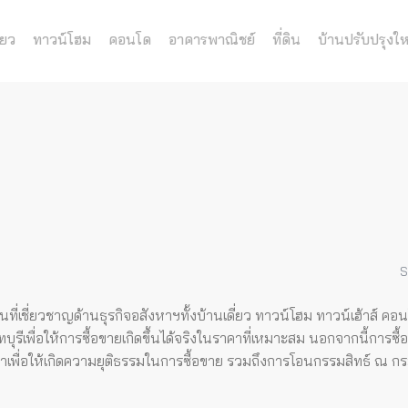
่ยว
ทาวน์โฮม
คอนโด
อาคารพาณิชย์
ที่ดิน
บ้านปรับปรุงให
S
ี่เชี่ยวชาญด้านธุรกิจอสังหาฯทั้งบ้านเดี่ยว ทาวน์โฮม ทาวน์เฮ้าส์ คอ
ีเพื่อให้การซื้อขายเกิดขึ้นได้จริงในราคาที่เหมาะสม
นอกจากนี้การซื้
ญญาเพื่อให้เกิดความยุติธรรมในการซื้อขาย รวมถึงการโอนกรรมสิทธ์ ณ กรม