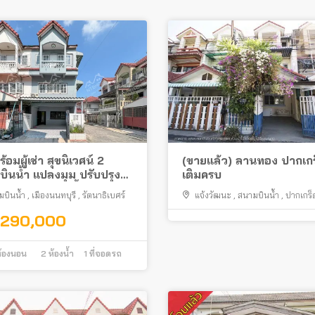
อมผู้เช่า สุขนิเวศน์ 2
(ขายแล้ว) ลานทอง ปากเกร
ินน้ำ แปลงมุม ปรับปรุง
เติมครบ
ทำเลดีสนามบินน้ำ
มบินน้ำ
,
เมืองนนทบุรี
,
รัตนาธิเบศร์
แจ้งวัฒนะ
,
สนามบินน้ำ
,
ปากเกร็
,290,000
้องนอน
2
ห้องน้ำ
1
ที่จอดรถ