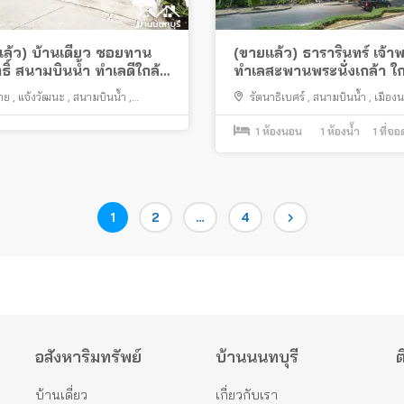
ล้ว) บ้านเดี่ยว ซอยทาน
(ขายแล้ว) ธารารินทร์ เจ้า
ธิ์ สนามบินน้ำ ทำเลดีใกล้
ทำเลสะพานพระนั่งเกล้า ใก
ชุมชน เดินทางสะดวกใกล้
รฟฟ สายสีม่วง
าย
,
แจ้งวัฒนะ
,
สนามบินน้ำ
,
รัตนาธิเบศร์
,
สนามบินน้ำ
,
เมืองน
ฟ้า
ด
1
ห้องนอน
1
ห้องน้ำ
1
ที่จ
Page
Page
Page
1
2
…
4
อสังหาริมทรัพย์
บ้านนนทบุรี
ต
บ้านเดี่ยว
เกี่ยวกับเรา