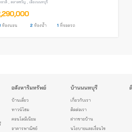
,
,
เรวดี
ตลาดขวัญ
เมืองนนทบุรี
2,290,000
3
ห้องนอน
2
ห้องน้ำ
1
ที่จอดรถ
อสังหาริมทรัพย์
บ้านนนทบุรี
ต
บ้านเดี่ยว
เกี่ยวกับเรา
ทาวน์โฮม
ติดต่อเรา
คอนโดมีเนียม
ฝากขายบ้าน
ี
อาคารพาณิชย์
นโยบายและเงื่อนไข