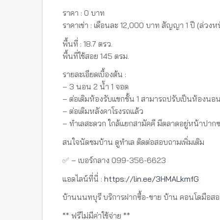
ราคา : 0 บาท
ราคาเช่า : เดือนละ 12,000 บาท สัญญา 1 ปี (ล่วงหน
พื้นที่ : 18.7 ตรว.
พื้นที่ใช้สอย 145 ตรม.
รายละเอียดเบื้องต้น :
– 3 นอน 2 น้ำ 1 จอด
– ต่อเติมห้องรับแขกชั้น 1 สามารถปรับเป็นห้องนอ
– ต่อเติมหลังคาโรงรถแล้ว
– ทำเลสะดวก ใกล้แยกสามัคคี มีตลาดอยู่หน้าปากซอ
สนใจนัดชมบ้าน ดูทำเล ติดต่อสอบถามเพิ่มเติม
✅ – เบอร์กลาง 099-356-6623
แอดไลน์ที่นี่ :
https://lin.ee/3HMALkmfG
บ้านนนทบุรี บริการฝากซื้อ-ขาย บ้าน คอนโดมือสอ
** ฟรีไม่มีค่าใช้จ่าย **