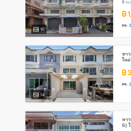
ซอย
฿ 
10
ทาวน
ใหม่
ใกล้
฿ 
14
ทาวน
5) 