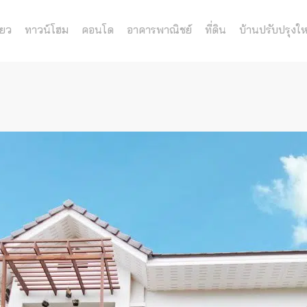
่ยว
ทาวน์โฮม
คอนโด
อาคารพาณิชย์
ที่ดิน
บ้านปรับปรุงให