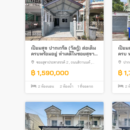
เปี่ยมสุข ปากเกร็ด (วัดกู้) ต่อเติม
เปี่ยม
ครบพร้อมอยู่ ทำเลดีในซอยสุขา
ครบ ท
ประชาสรรค์ 2
ประชา
ซอยสุขาประชาสรรค์ 2
,
ถนนติวานนท์
,
ปากเ
ปากเกร็ด
฿ 1,590,000
฿ 1
2
ห้องนอน
2
ห้องน้ำ
1
ที่จอดรถ
2
ห