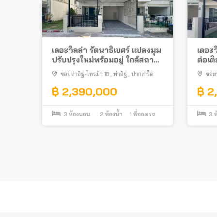
เดอะวิลล่า รัตนาธิเบศร์ แปลงมุม
เดอะว
ปรับปรุงใหม่พร้อมอยู่ ใกล้สถานี
ต่อเต
รถไฟฟ้า
ซอยท่
ซอยท่าอิฐ-ไทรม้า 18
,
ท่าอิฐ
,
ปากเกร็ด
ซอยท
ท่าอิฐ
,
฿ 2,390,000
฿ 2
3
ห้องนอน
2
ห้องน้ำ
1
ที่จอดรถ
3
ห
Posts
pagination