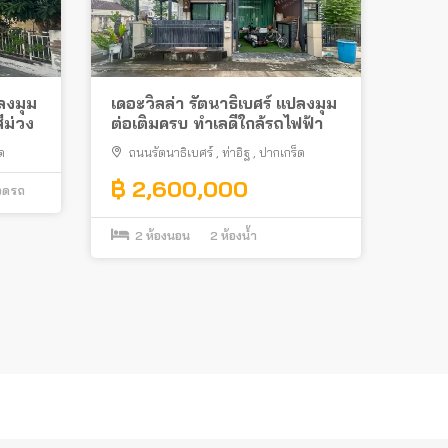
ปลงมุม
เดอะวิลล่า รัตนาธิเบศร์ แปลงมุม
ีม่วง
ต่อเติมครบ ทำเลดีใกล้รถไฟฟ้า
ด
ถนนรัตนาธิเบศร์
,
ท่าอิฐ
,
ปากเกร็ด
฿ 2,600,000
จอดรถ
2
ห้องนอน
2
ห้องน้ำ