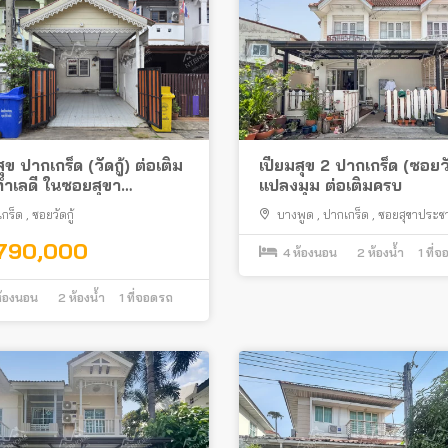
สุข ปากเกร็ด (วัดกู้) ต่อเติม
เปี่ยมสุข 2 ปากเกร็ด (ซอยวั
ำเลดี ในซอยสุขา
แปลงมุม ต่อเติมครบ
สรรค์ 2
กร็ด
,
ซอยวัดกู้
บางพูด
,
ปากเกร็ด
,
ซอยสุขาประชา
,
ถนนติวานนท์
,790,000
4
ห้องนอน
2
ห้องน้ำ
1
ที่จ
้องนอน
2
ห้องน้ำ
1
ที่จอดรถ