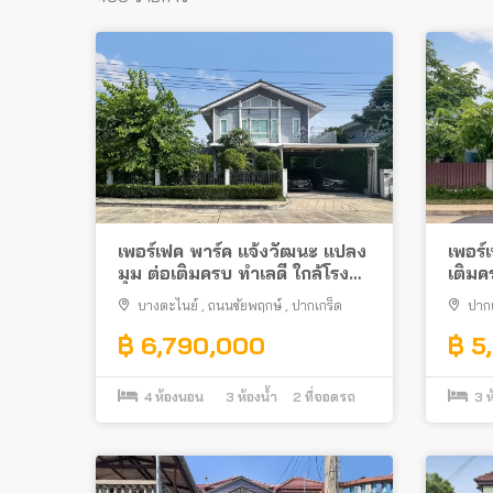
เพอร์เฟค พาร์ค แจ้งวัฒนะ แปลง
เพอร์
มุม ต่อเติมครบ ทำเลดี ใกล้โรง
เติมค
พยาบาลปากเกร็ด 2
ปากเก
บางตะไนย์
,
ถนนชัยพฤกษ์
,
ปากเกร็ด
ปากเ
฿ 6,790,000
฿ 5
4
ห้องนอน
3
ห้องน้ำ
2
ที่จอดรถ
3
ห