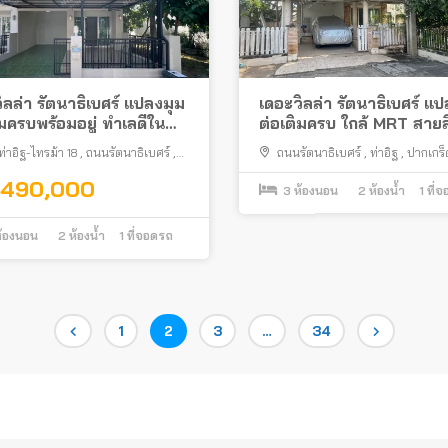
ิลล่า รัตนาธิเบศร์ แปลงมุม
เดอะวิลล่า รัตนาธิเบศร์ แ
ิมครบพร้อมอยู่ ทำเลดีใน
ต่อเติมครบ ใกล้ MRT สายส
าอิฐ ใกล้รถไฟฟ้าสายสีม่วง
่าอิฐ-ไทรม้า 18
,
ถนนรัตนาธิเบศร์
,
ถนนรัตนาธิเบศร์
,
ท่าอิฐ
,
ปากเกร็
ปากเกร็ด
,490,000
3
ห้องนอน
2
ห้องน้ำ
1
ที่
้องนอน
2
ห้องน้ำ
1
ที่จอดรถ
Page
Page
Page
Page
1
2
3
…
34