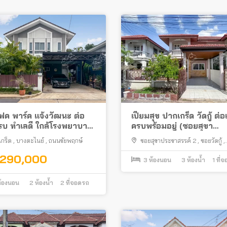
เฟค พาร์ค แจ้งวัฒนะ ต่อ
เปี่ยมสุข ปากเกร็ด วัดกู้ ต่อ
รบ ทำเลดี ใกล้โรงพยาบาล
ครบพร้อมอยู่ (ซอยสุขา
ร็ด 2
ประชาสรรค์ 2) ใกล้เมืองท
กร็ด
,
บางตะไนย์
,
ถนนชัยพฤกษ์
ซอยสุขาประชาสรรค์ 2
,
ซอยวัดกู้
,
ธานี
ปากเกร็ด
,290,000
3
ห้องนอน
3
ห้องน้ำ
1
ที่
้องนอน
2
ห้องน้ำ
2
ที่จอดรถ