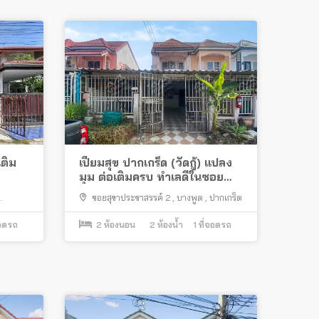
เติม
เปี่ยมสุข ปากเกร็ด (วัดกู้) แปลง
มุม ต่อเติมครบ ทำเลดีในซอย
อง
สุขาประชาสรรค์ 2
ซอยสุขาประชาสรรค์ 2
,
บางพูด
,
ปากเกร็ด
จอดรถ
2
ห้องนอน
2
ห้องน้ำ
1
ที่จอดรถ