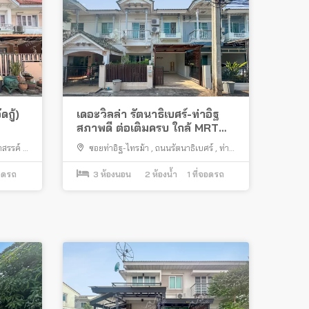
ดกู้)
เดอะวิลล่า รัตนาธิเบศร์-ท่าอิฐ
สภาพดี ต่อเติมครบ ใกล้ MRT
สายสีม่วง
สรรค์ 2
ซอยท่าอิฐ-ไทรม้า
,
ถนนรัตนาธิเบศร์
,
ท่า
อิฐ
,
ปากเกร็ด
อดรถ
3
ห้องนอน
2
ห้องน้ำ
1
ที่จอดรถ