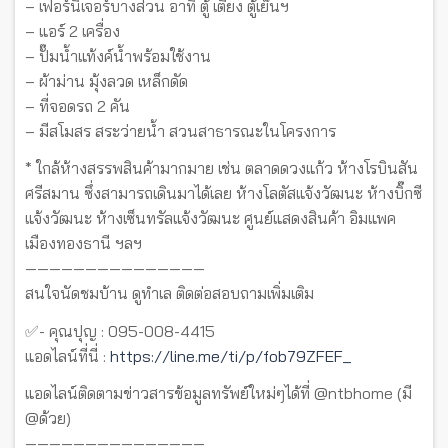
– เฟอร์นิเจอร์บางส่วน อาทิ ตู้ เตียง ตู้เย็นฯ
– แอร์ 2 เครื่อง
– ปั๊มน้ำแท้งค์น้ำพร้อมใช้งาน
– ผ้าม่าน มุ้งลวด เหล็กดัด
– ที่จอดรถ 2 คัน
– มีสโมสร สระว่ายน้ำ สวนสาธารณะในโครงการ
* ใกล้ห้างสรรพสินค้ามากมาย เช่น ตลาดดวงแก้ว ห้างโรบินสัน
ศรีสมาน ซึ่งสามารถเดินมาได้เลย ห้างโลตัสแจ้งวัฒนะ ห้างบิ๊กซี
แจ้งวัฒนะ ห้างเซ็นทรัลแจ้งวัฒนะ ศูนย์แสดงสินค้า อิมแพค
เมืองทองธานี ฯลฯ
———————————————
สนใจนัดชมบ้าน ดูทำเล ติดต่อสอบถามเพิ่มเติม
✅- คุณปุญ : 095-008-4415
แอดไลน์ที่นี่ :
https://line.me/ti/p/fob79ZFEF_
แอดไลน์ติดตามข่าวสารข้อมูลทรัพย์ใหม่ๆได้ที่ @ntbhome (มี
@ด้วย)
———————————————