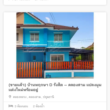
(ขายแล้ว) บ้านพฤกษา D รังสิต – คลองสาม แปลงมุม
แต่งใหม่พร้อมอยู่
คลองหลวง
,
คลองสาม
,
ปทุมธานี
3
ห้องนอน
2
ห้องน้ำ