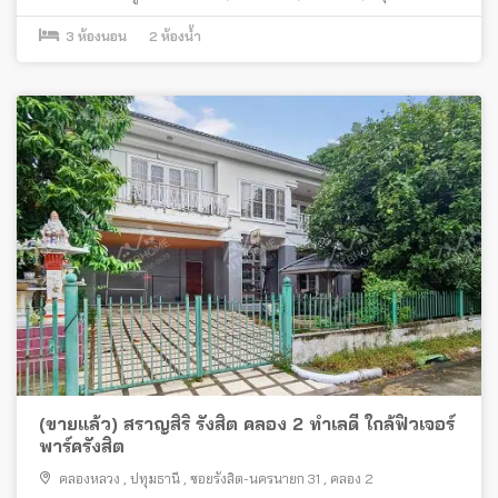
3
ห้องนอน
2
ห้องน้ำ
(ขายแล้ว) สราญสิริ รังสิต คลอง 2 ทำเลดี ใกล้ฟิวเจอร์
พาร์ครังสิต
คลองหลวง
,
ปทุมธานี
,
ซอยรังสิต-นครนายก 31
,
คลอง 2