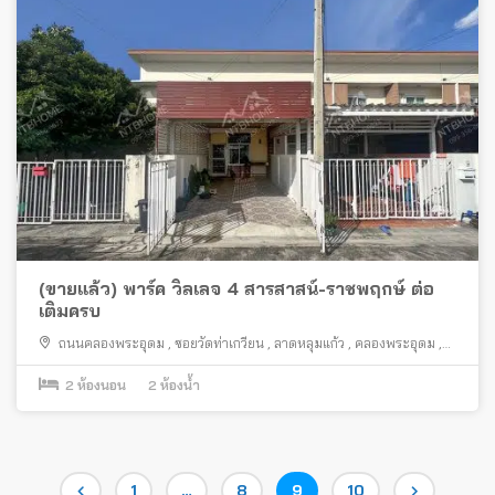
(ขายแล้ว) พาร์ค วิลเลจ 4 สารสาสน์-ราชพฤกษ์ ต่อ
เติมครบ
ถนนคลองพระอุดม
,
ซอยวัดท่าเกวียน
,
ลาดหลุมแก้ว
,
คลองพระอุดม
,
ปทุมธานี
2
ห้องนอน
2
ห้องน้ำ
Posts
Page
Page
Page
Page
1
…
8
9
10