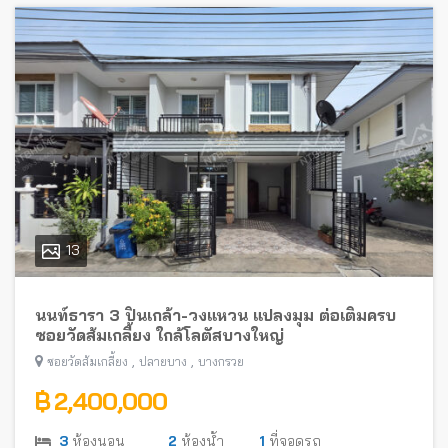
13
นนท์ธารา 3 ปิ่นเกล้า-วงแหวน แปลงมุม ต่อเติมครบ
ซอยวัดส้มเกลี้ยง ใกล้โลตัสบางใหญ่
,
,
ซอยวัดส้มเกลี้ยง
ปลายบาง
บางกรวย
฿ 2,400,000
3
ห้องนอน
2
ห้องน้ำ
1
ที่จอดรถ