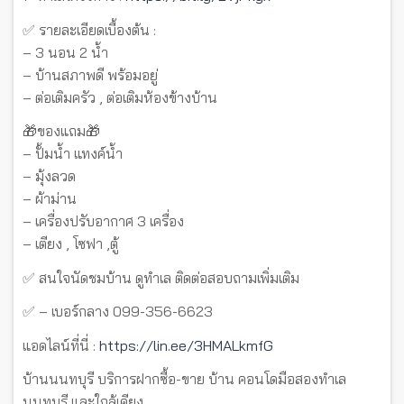
✅ รายละเอียดเบื้องต้น :
– 3 นอน 2 น้ำ
– บ้านสภาพดี พร้อมอยู่
– ต่อเติมครัว , ต่อเติมห้องข้างบ้าน
🎁ของแถม🎁
– ปั้มน้ำ แทงค์น้ำ
– มุ้งลวด
– ผ้าม่าน
– เครื่องปรับอากาศ 3 เครื่อง
– เตียง , โซฟา ,ตู้
✅ สนใจนัดชมบ้าน ดูทำเล ติดต่อสอบถามเพิ่มเติม
✅ – เบอร์กลาง 099-356-6623
แอดไลน์ที่นี่ :
https://lin.ee/3HMALkmfG
บ้านนนทบุรี บริการฝากซื้อ-ขาย บ้าน คอนโดมือสองทำเล
นนทบุรี และใกล้เคียง