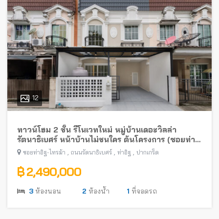
12
ทาวน์โฮม 2 ชั้น รีโนเวทใหม่ หมู่บ้านเดอะวิลล่า
รัตนาธิเบศร์ หน้าบ้านไม่ชนใคร ต้นโครงการ (ซอยท่า
อิฐ-ไทรม้า) พร้อมอยู่ ใกล้รถไฟฟ้าสายสีม่วง
,
,
,
ซอยท่าอิฐ-ไทรม้า
ถนนรัตนาธิเบศร์
ท่าอิฐ
ปากเกร็ด
฿ 2,490,000
3
ห้องนอน
2
ห้องน้ำ
1
ที่จอดรถ