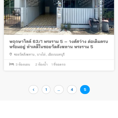
พฤกษาวิลล์ 63/1 พระราม 5 – วงศ์สว่าง ต่อเติมครบ
พร้อมอยู่ ทำเลดีในซอยวัดสังฆทาน พระราม 5
ซอยวัดสังฆทาน
,
บางไผ่
,
เมืองนนทบุรี
3
ห้องนอน
2
ห้องน้ำ
1
ที่จอดรถ
Posts
Page
Page
Page
1
…
4
5
pagination