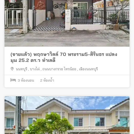
(ขายแล้ว) พฤกษาวิลล์ 70 พระราม5-สิรินธร แปลง
มุม 25.2 ตร.ว ทำเลดี
นนทบุรี
,
บางไผ่
,
ถนนบางกรวย ไทรน้อย
,
เมืองนนทบุรี
3
ห้องนอน
2
ห้องน้ำ