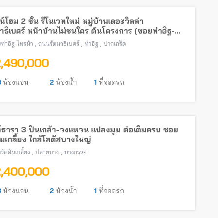
์โฮม 2 ชั้น รีโนเวทใหม่ หมู่บ้านเดอะวิลล่า
าธิเบศร์ หน้าบ้านไม่ชนใคร ต้นโครงการ (ซอยท่าอิฐ-
้า) พร้อมอยู่ ใกล้รถไฟฟ้าสายสีม่วง
,
,
,
ท่าอิฐ-ไทรม้า
ถนนรัตนาธิเบศร์
ท่าอิฐ
ปากเกร็ด
2,490,000
3
ห้องนอน
2
ห้องน้ำ
1
ที่จอดรถ
์ธารา 3 ปิ่นเกล้า-วงแหวน แปลงมุม ต่อเติมครบ ซอย
้มเกลี้ยง ใกล้โลตัสบางใหญ่
,
,
วัดส้มเกลี้ยง
ปลายบาง
บางกรวย
2,400,000
3
ห้องนอน
2
ห้องน้ำ
1
ที่จอดรถ