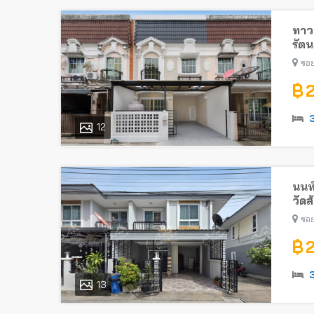
ทาวน
รัตน
ไทรม
ซอย
฿ 
12
นนท
วัดส
ซอย
฿ 
13