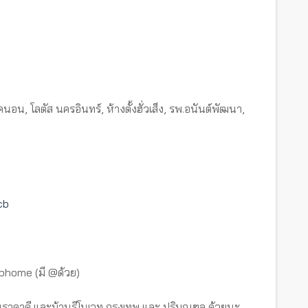
น, โลตัส นครอินทร์, ห้างตั้งฮั่วเส็ง, รพ.อนันต์พัฒนา,
cb
tbhome (มี @ด้วย)
ราคาดี และบ้านรีโนเวท กรุงเทพ และ ปริมณฑล ด้วยนะ