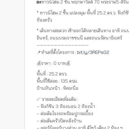
🏡ทาวน์โฮม 2 ชั้น พฤกษาวิลล์ 70 พระราม5-สิริน
* ทาวน์โฮม 2 ชั้น แปลงมุม พื้นที่ 25.2 ตร.ว. ฟังก
ห้องครัว
* เดินทางสะดวก เข้าออกได้หลายเส้นทาง อาทิ ถ
อินทร์, ถนนบรมราชชนนี และถนนรัตนาธิเบศร์
———————————————
📌ทำเลที่ตั้งโครงการ :
bit.ly/3REPsG2
💰ราคา : 0 บาท💰
พื้นที่ : 25.2 ตรว.
พื้นที่ใช้สอย : 135 ตรม.
บ้านหันหน้า : ทิศเหนือ
✅ รายละเอียดเพิ่มเติม :
– ฟังก์ชัน 3 ห้องนอน 2 ห้องน้ำ
– ต่อเติมโรงรถพร้อมปูกระเบื้อง
– ต่อเติมครัวปิดหลังบ้าน
– เฟอร์นิเจอร์บางส่วน อาทิ ตู้โชว์ เตียง 2 ห้อง ฯ