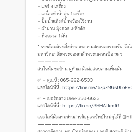
– แอร์ 4 เครื่อง
– เครื่องทำน้ำอุ่น 1 เครื่อง
– ปั๊มน้ำแท้งค์น้ำพร้อมใช้งาน
– ผ้าม่าน มุ้งลวด เหล็กดัด
– ที่จอดรถ 1 คัน
* รายล้อมด้วยสิ่งอำนวยความสะดวกครบครัน วัดโคนอ
มหาวิทยาลัยพระจอมเกล้าพระนครเหนือ ฯลฯ
———————–
สนใจนัดชมบ้าน ดูทำเล ติดต่อสอบถามเพิ่มเติม
✅ – คุณบี : 065-992-6533
แอดไลน์ที่นี่ :
https://line.me/ti/p/MGs0LoF8
✅ – เบอร์กลาง 099-356-6623
แอดไลน์ที่นี่ :
https://lin.ee/3HMALkmfG
แอดไลน์ติดตามข่าวสารข้อมูลทรัพย์ใหม่ๆได้ที่ @n
———————————————
ฝากกดติดตามเพจ บ้านมือสองนนทบุรี สภาพดี บ้าน