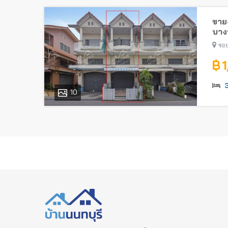
ขาย-
บางบ
ซอย
฿ 
10