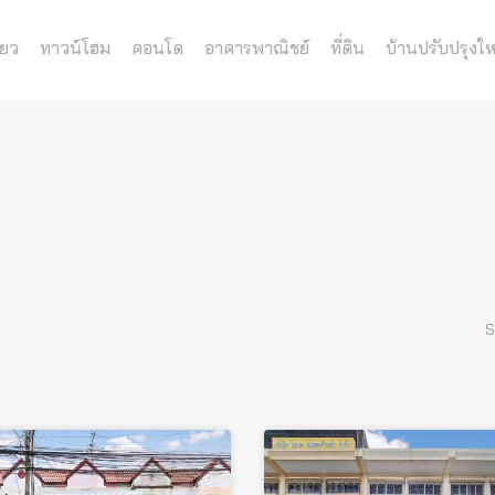
่ยว
ทาวน์โฮม
คอนโด
อาคารพาณิชย์
ที่ดิน
บ้านปรับปรุงให
S