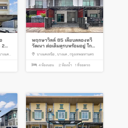
ซอ
พฤกษาวิลล์ 85 เลียบคลองทวี
 2
วัฒนา ต่อเติมครบพร้อมอยู่ ใกล้
างแค
รถไฟฟ้าสายสีน้ำเงิน “สถานีหลัก
บางแค
,
บางแคเหนือ
,
บางแค
,
กรุงเทพมหานคร
สอง”
4
ห้องนอน
2
ห้องน้ำ
1
ที่จอดรถ