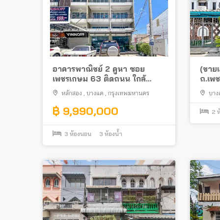
อาคารพาณิชย์ 2 คูหา ซอย
(ขายแ
เพชรเกษม 63 ติดถนน ใกล้
ถ.เพช
เดอะมอลล์ บางแค
เดอะ
หลักสอง
,
บางแค
,
กรุงเทพมหานคร
บาง
฿ 9,990,000
2
ห
3
ห้องนอน
3
ห้องน้ำ