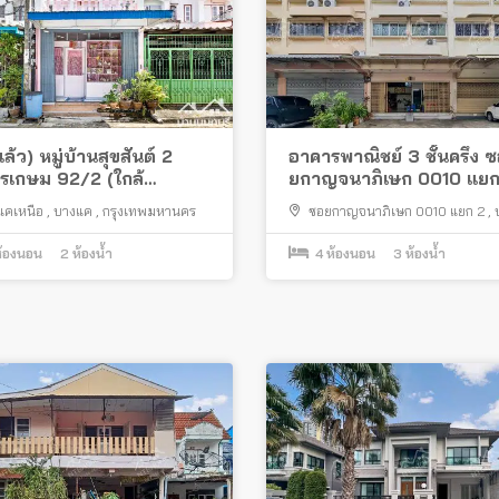
ล้ว) หมู่บ้านสุขสันต์ 2
อาคารพาณิชย์ 3 ชั้นครึ่ง 
รเกษม 92/2 (ใกล้
ยกาญจนาภิเษก 0010 แยก
มอลล์บางแค)
ทำเลดี ใกล้สำนักงานเขตบ
แคเหนือ
,
บางแค
,
กรุงเทพมหานคร
ซอยกาญจนาภิเษก 0010 แยก 2
,
ถนนกาญจนาภิเษก
,
กรุงเทพมหานคร
้องนอน
2
ห้องน้ำ
4
ห้องนอน
3
ห้องน้ำ