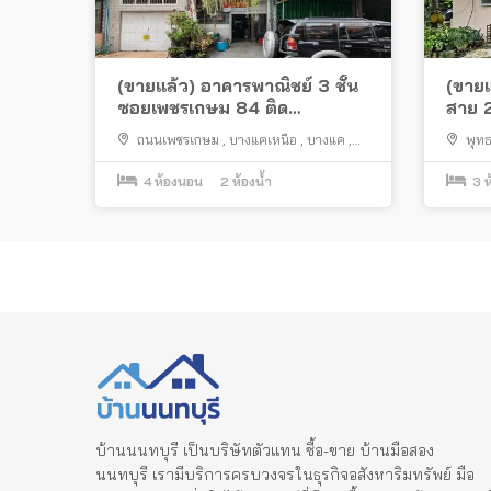
(ขายแล้ว) อาคารพาณิชย์ 3 ชั้น
(ขายแ
ซอยเพชรเกษม 84 ติด
สาย 2
เดอะมอลล์บางแค ทำเลดี
กัณฑ์
ถนนเพชรเกษม
,
บางแคเหนือ
,
บางแค
,
พุท
กรุงเทพมหานคร
บางไผ่
,
4
ห้องนอน
2
ห้องน้ำ
3
ห
บ้านนนทบุรี เป็นบริษัทตัวแทน ซื้อ-ขาย บ้านมือสอง
นนทบุรี เรามีบริการครบวงจรในธุรกิจอสังหาริมทรัพย์ มือ