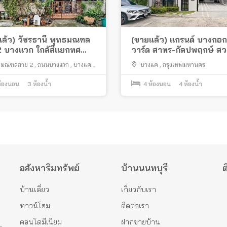
ล้ว) วัชรธานี พุทธมณฑล
(ขายแล้ว) แกรนด์ บางกอก
 บางแวก ใกล้สี่แยกทศ
วาร์ด สาทร-กัลปพฤกษ์ ส
พร้อมอยู่ ใกล้สำเพ็ง 2
ธมณฑลสาย 2
,
ถนนบางแวก
,
บางแค
,
บางแค
,
กรุงเทพมหานคร
กรุงเทพมหานคร
้องนอน
3
ห้องน้ำ
4
ห้องนอน
4
ห้องน้ำ
อสังหาริมทรัพย์
บ้านนนทบุรี
ต
บ้านเดี่ยว
เกี่ยวกับเรา
ทาวน์โฮม
ติดต่อเรา
คอนโดมีเนียม
ฝากขายบ้าน