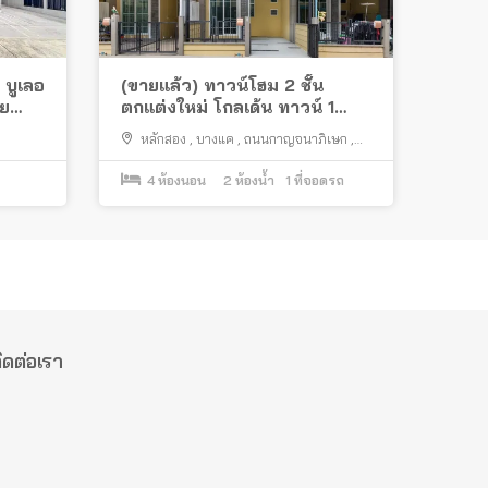
 บูเลอ
(ขายแล้ว) ทาวน์โฮม 2 ชั้น
วย
ตกแต่งใหม่ โกลเด้น ทาวน์ 1
บางแค พร้อมอยู่ ทำเลดี ใกล้
หลักสอง
,
บางแค
,
ถนนกาญจนาภิเษก
,
เดอะมอลล์ รถไฟฟ้า MRT
กรุงเทพมหานคร
4
ห้องนอน
2
ห้องน้ำ
1
ที่จอดรถ
ิดต่อเรา