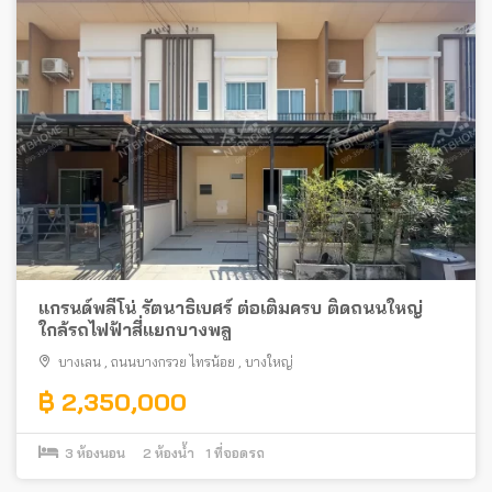
แกรนด์พลีโน่ รัตนาธิเบศร์ ต่อเติมครบ ติดถนนใหญ่
ใกล้รถไฟฟ้าสี่แยกบางพลู
บางเลน
,
ถนนบางกรวย ไทรน้อย
,
บางใหญ่
฿ 2,350,000
3
ห้องนอน
2
ห้องน้ำ
1
ที่จอดรถ