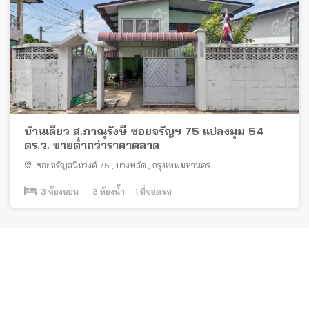
บ้านเดี่ยว ส.ภาณุรังษี ซอยจรัญฯ 75 แปลงมุม 54
ตร.ว. ขายต่ำกว่าราคาตลาด
ซอยจรัญสนิทวงศ์ 75
,
บางพลัด
,
กรุงเทพมหานคร
3
ห้องนอน
3
ห้องน้ำ
1
ที่จอดรถ