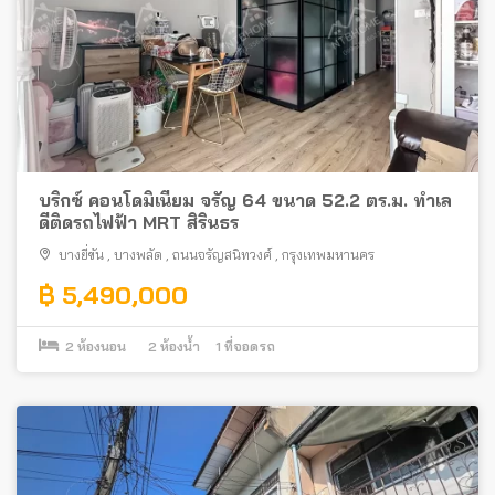
บริกซ์ คอนโดมิเนียม จรัญ 64 ขนาด 52.2 ตร.ม. ทำเล
ดีติดรถไฟฟ้า MRT สิรินธร
บางยี่ขัน
,
บางพลัด
,
ถนนจรัญสนิทวงศ์
,
กรุงเทพมหานคร
฿ 5,490,000
2
ห้องนอน
2
ห้องน้ำ
1
ที่จอดรถ