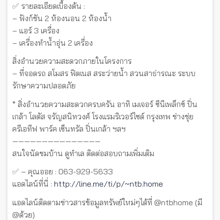
✅ รายละเอียดเบื้องต้น :
– ฟังก์ชัน 2 ห้องนอน 2 ห้องน้ำ
– แอร์ 3 เครื่อง
– เครื่องทำน้ำอุ่น 2 เครื่อง
สิ่งอำนวยความสะดวกภายในโครงการ
– ที่จอดรถ สโมสร ฟิตเนส สระว่ายน้ำ สวนสาธ่ารณะ ระบบ
รักษาความปลอดภัย
* สิ่งอำนวยความสะดวกครบครัน อาทิ เมเจอร์ ซีนีเพล็กซ์ ปิ่น
เกล้า โลตัส จรัญสนิทวงศ์ โรงแรมริเวอร์ไซด์ กรุงเทพ ช่างชุ่ย
ครีเอทีฟ พาร์ค เซ็นทรัล ปิ่นเกล้า ฯลฯ
———————————————
สนใจนัดชมบ้าน ดูทำเล ติดต่อสอบถามเพิ่มเติม
✅ – คุณออย : 063-929-5633
แอดไลน์ที่นี่ :
http://line.me/ti/p/~ntb.home
แอดไลน์ติดตามข่าวสารข้อมูลทรัพย์ใหม่ๆได้ที่ @ntbhome (มี
@ด้วย)