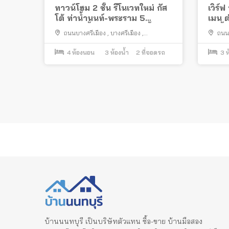
ทาวน์โฮม 2 ชั้น รีโนเวทใหม่ กัส
เวิร์
โต้ ท่าน้ำนนท์-พระราม 5
เมน ต
(4นอน3น้ำ2จอด) ใกล้ท่าน้ำ
ท่าน้
ถนนบางศรีเมือง
,
บางศรีเมือง
,
ถนน
นนท์
เมืองนนทบุรี
เมืองนน
4
ห้องนอน
3
ห้องน้ำ
2
ที่จอดรถ
3
ห
Posts
pagination
บ้านนนทบุรี เป็นบริษัทตัวแทน ซื้อ-ขาย บ้านมือสอง