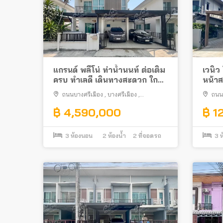
แกรนด์ พลีโน่ ท่าน้ำนนท์ ต่อเติม
เวนิว
ครบ ทำเลดี เดินทางสะดวก ใกล้
หน้าส
แม็คโคร นครอินทร์
ทำเลด
ถนนบางศรีเมือง
,
บางศรีเมือง
,
ถนน
เมืองนนทบุรี
เมืองนน
฿ 4,590,000
฿ 1
3
ห้องนอน
2
ห้องน้ำ
2
ที่จอดรถ
3
ห