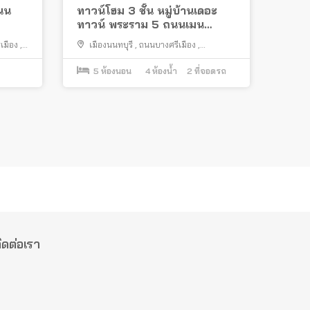
ถนน
ทาวน์โฮม 3 ชั้น หมู่บ้านเดอะ
ทาวน์ พระราม 5 ถนนเมน
โครงการ ต่อเติมครบ ทำเลดี เข้า
เมือง
,
เมืองนนทบุรี
,
ถนนบางศรีเมือง
,
ซอยไม่ลึก ใกล้สะพานพระราม 5
บางศรีเมือง
5
ห้องนอน
4
ห้องน้ำ
2
ที่จอดรถ
ิดต่อเรา