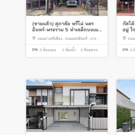
(ขายแล้ว) ศุภาลัย พรีโม่ นคร
กัสโต
อินทร์-พระราม 5 ทำเลดีถนนเมน
อยู่ ใ
โครงการ ใกล้สะพานพระราม 5
ถนนบางศรีเมือง
,
ถนนนครอินทร์
,
บาง
ถนน
กร่าง
,
เมืองนนทบุรี
,
เมืองน
3
ห้องนอน
2
ห้องน้ำ
2
ที่จอดรถ
3
ห