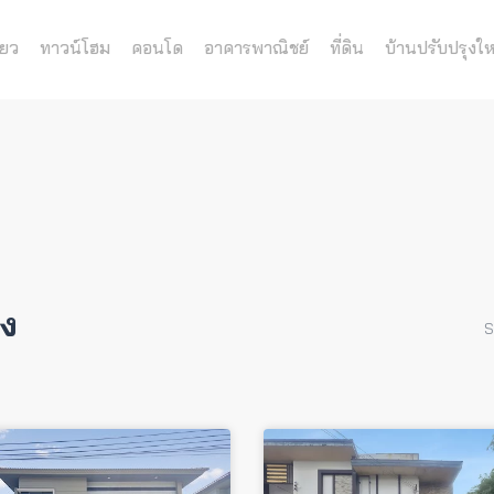
่ยว
ทาวน์โฮม
คอนโด
อาคารพาณิชย์
ที่ดิน
บ้านปรับปรุงให
อง
S