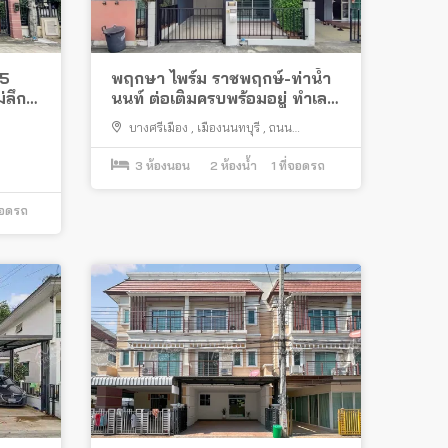
 5
พฤกษา ไพร์ม ราชพฤกษ์-ท่าน้ำ
่ลึก
นนท์ ต่อเติมครบพร้อมอยู่ ทำเลดี
ใกล้สะพานพระราม 5
บางศรีเมือง
,
เมืองนนทบุรี
,
ถนน
บางศรีเมือง
3
ห้องนอน
2
ห้องน้ำ
1
ที่จอดรถ
จอดรถ