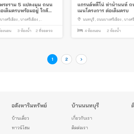
ฟ พระราม 5 แปลงมุม ถนน
แกรนด์พลีโน่ ท่าน้ำนนท์ 
่อเติมครบพร้อมอยู่ ใกล้
เมนโครงการ ต่อเติมครบ
ำนนท์
บางศรีเมือง
,
บางศรีเมือง
,
นนทบุรี
,
ถนนบางศรีเมือง
,
บางศรี
ทบุรี
เมืองนนทบุรี
้องนอน
3
ห้องน้ำ
2
ที่จอดรถ
4
ห้องนอน
2
ห้องน้ำ
Page
Page
1
2
อสังหาริมทรัพย์
บ้านนนทบุรี
ต
บ้านเดี่ยว
เกี่ยวกับเรา
ทาวน์โฮม
ติดต่อเรา