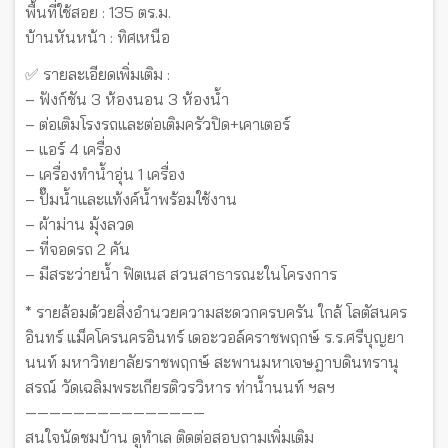
พื้นที่ใช้สอย : 135 ตร.ม.
บ้านหันหน้า : ทิศเหนือ
✅ รายละเอียดเพิ่มเติม :
– ฟังก์ชัน 3 ห้องนอน 3 ห้องน้ำ
– ต่อเติมโรงรถและต่อเติมครัวปิด+เคาเตอร์
– แอร์ 4 เครื่อง
– เครื่องทำน้ำอุ่น 1 เครื่อง
– ปั๊มน้ำและแท้งค์น้ำพร้อมใช้งาน
– ผ้าม่าน มุ้งลวด
– ที่จอดรถ 2 คัน
– มีสระว่ายน้ำ ฟิตเนส สวนสาธารณะในโครงการ
* รายล้อมด้วยสิ่งอำนวยความสะดวกครบครัน ใกล้ โลตัสนคร
อินทร์ แม็คโครนครอินทร์ เดอะวอล์คราชพฤกษ์ ร.ร.ศรีบุญยา
นนท์ มหาวิทยาลัยราชพฤกษ์ สะพานมหาเจษฎาบดินทรานุ
สรณ์ วัดเฉลิมพระเกียรติวรวิหาร ท่าน้ำนนท์ ฯลฯ
———————————————
สนใจนัดชมบ้าน ดูทำเล ติดต่อสอบถามเพิ่มเติม