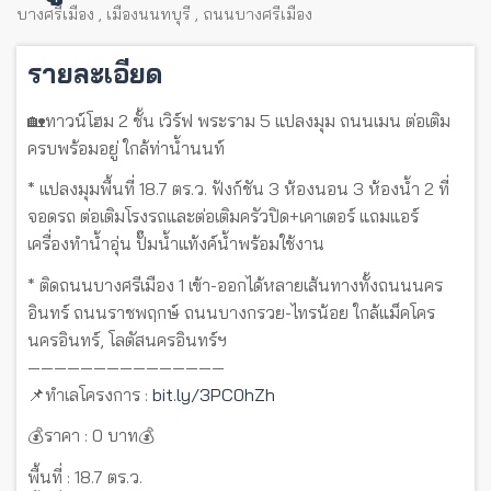
บางศรีเมือง
,
เมืองนนทบุรี
,
ถนนบางศรีเมือง
รายละเอียด
🏡ทาวน์โฮม 2 ชั้น เวิร์ฟ พระราม 5 แปลงมุม ถนนเมน ต่อเติม
ครบพร้อมอยู่ ใกล้ท่าน้ำนนท์
* แปลงมุมพื้นที่ 18.7 ตร.ว. ฟังก์ชัน 3 ห้องนอน 3 ห้องน้ำ 2 ที่
จอดรถ ต่อเติมโรงรถและต่อเติมครัวปิด+เคาเตอร์ แถมแอร์
เครื่องทำน้ำอุ่น ปั๊มน้ำแท้งค์น้ำพร้อมใช้งาน
* ติดถนนบางศรีเมือง 1 เข้า-ออกได้หลายเส้นทางทั้งถนนนคร
อินทร์ ถนนราชพฤกษ์ ถนนบางกรวย-ไทรน้อย ใกล้แม็คโคร
นครอินทร์, โลตัสนครอินทร์ฯ
———————————————
📌ทำเลโครงการ :
bit.ly/3PC0hZh
💰ราคา : 0 บาท💰
พื้นที่ : 18.7 ตร.ว.