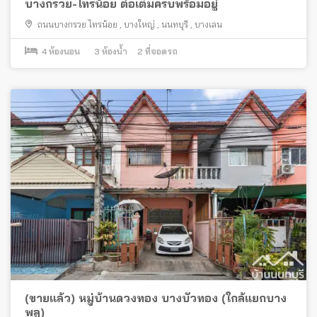
บางกรวย-ไทรน้อย ต่อเติมครบพร้อมอยู่
ถนนบางกรวย ไทรน้อย
,
บางใหญ่
,
นนทบุรี
,
บางเลน
4
ห้องนอน
3
ห้องน้ำ
2
ที่จอดรถ
(ขายแล้ว) หมู่บ้านดวงทอง บางบัวทอง (ใกล้แยกบาง
พลู)