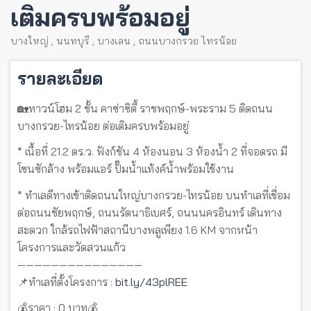
เติมครบพร้อมอยู่
บางใหญ่
,
นนทบุรี
,
บางเลน
,
ถนนบางกรวย ไทรน้อย
รายละเอียด
🏡ทาวน์โฮม 2 ชั้น คาซ่าซิตี้ ราชพฤกษ์-พระราม 5 ติดถนน
บางกรวย-ไทรน้อย ต่อเติมครบพร้อมอยู่
* เนื้อที่ 21.2 ตร.ว. ฟังก์ชัน 4 ห้องนอน 3 ห้องน้ำ 2 ที่จอดรถ มี
โซนซักล้าง พร้อมแอร์ ปั๊มน้ำแท้งค์น้ำพร้อมใช้งาน
* ทำเลดีทางเข้าติดถนนใหญ่บางกรวย-ไทรน้อย บนทำเลที่เชื่อม
ต่อถนนชัยพฤกษ์, ถนนรัตนาธิเบศร์, ถนนนครอินทร์ เดินทาง
สะดวก ใกล้รถไฟฟ้าสถานีบางพลูเพียง 1.6 KM จากหน้า
โครงการและวัดสวนแก้ว
———————————————
📌ทำเลที่ตั้งโครงการ :
bit.ly/43plREE
💰ราคา : 0 บาท💰