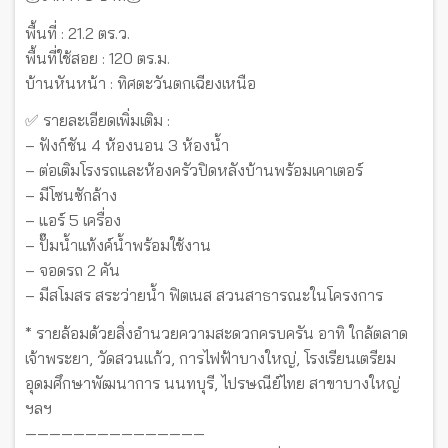
พื้นที่ : 21.2 ตร.ว.
พื้นที่ใช้สอย : 120 ตร.ม.
บ้านหันหน้า : ทิศตะวันตกเฉียงเหนือ
✅ รายละเอียดเพิ่มเติม :
– ฟังก์ชัน 4 ห้องนอน 3 ห้องน้ำ
– ต่อเติมโรงรถและห้องครัวปิดหลังบ้านพร้อมเคาเตอร์
– มีโซนซักล้าง
– แอร์ 5 เครื่อง
– ปั๊มน้ำแท้งค์น้ำพร้อมใช้งาน
– จอดรถ 2 คัน
– มีสโมสร สระว่ายน้ำ ฟิตเนส สวนสาธารณะในโครงการ
* รายล้อมด้วยสิ่งอำนวยความสะดวกครบครัน อาทิ ใกล้ตลาด
เจ้าพระยา, วัดสวนแก้ว, การไฟฟ้าบางใหญ่, โรงเรียนเตรียม
อุดมศึกษาพัฒนาการ นนทบุรี, ไปรษณีย์ไทย สาขาบางใหญ่
ฯลฯ
———————————————