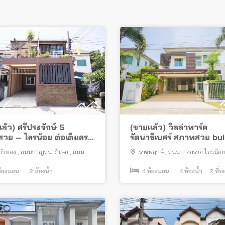
ล้ว) ศรีประจักษ์ 5
(ขายแล้ว) วิลล่าพาร์ค
วย – ไทรน้อย ต่อเติมครบ
รัตนาธิเบศร์ สภาพสวย bui
ยู่
ครบ ทำเลสงบ
บัวทอง
,
ถนนกาญจนาภิเษก
,
ถนน
ราชพฤกษ์
,
ถนนบางกรวย ไทรน้อย
ย ไทรน้อย
,
ไทรน้อย
รัตนาธิเบศร์
,
สี่แยกบางพลู
,
เมืองนนท
้องนอน
2
ห้องน้ำ
4
ห้องนอน
4
ห้องน้ำ
2
ที่