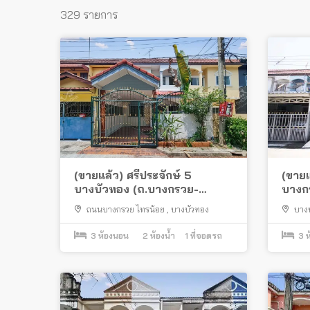
329 รายการ
(ขายแล้ว) ศรีประจักษ์ 5
(ขายแ
บางบัวทอง (ถ.บางกรวย-
บางกร
ไทรน้อย) ต่อเติมครบพร้อมอยู่
พร้อมอ
ถนนบางกรวย ไทรน้อย
,
บางบัวทอง
บาง
บางกรว
3
ห้องนอน
2
ห้องน้ำ
1
ที่จอดรถ
3
ห