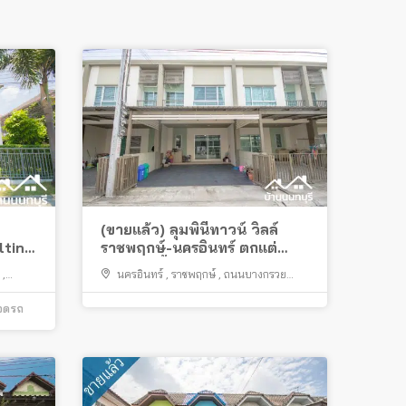
(ขายแล้ว) ลุมพินีทาวน์ วิลล์
ltin
ราชพฤกษ์-นครอินทร์ ตกแต่
งบิวส์อินทั้งหลัง
,
นครอินทร์
,
ราชพฤกษ์
,
ถนนบางกรวย
บุรี
ไทรน้อย
,
การไฟฟ้า บางกรวย
,
บางกรวย
จอดรถ