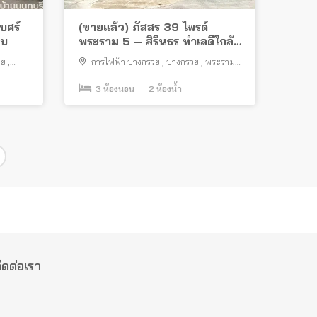
บศร์
(ขายแล้ว) ภัสสร 39 ไพรด์
รบ
พระราม 5 – สิรินธร ทำเลดีใกล้
รถไฟฟ้า พร้อมอยู่
อย
,
การไฟฟ้า บางกรวย
,
บางกรวย
,
พระราม
5
,
วัดชลอ
,
ถนนบางกรวย ไทรน้อย
3
ห้องนอน
2
ห้องน้ำ
ิดต่อเรา