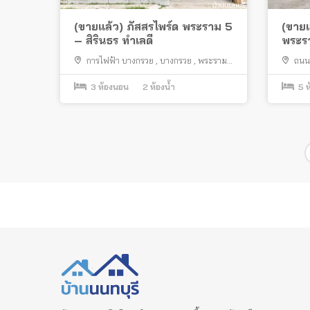
(ขายแล้ว) ภัสสรไพร์ด พระราม 5
(ขายแ
– สิรินธร ทำเลดี
พระรา
สะพา
การไฟฟ้า บางกรวย
,
บางกรวย
,
พระราม
ถนน
พระร
5
,
วัดชลอ
,
ถนนบางกรวย ไทรน้อย
3
ห้องนอน
2
ห้องน้ำ
5
ห
Posts
pagination