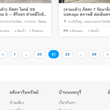
ล้ว) ภัสสร ไพรด์ 39
(ขายแล้ว) ภัสสร 7 รัตนาธิเ
ม 5 – สิรินธร ทำเลดีใกล้
แปลงมุม สภาพดี ต่อเติมค
นพระราม 5 การไฟฟ้า
บางกรวย ไทรน้อย
,
บางกรวย
,
วัดชลอ
บางรักใหญ่
,
ถนนบางกรวย ไทรน้
าม 7
บางบัวทอง
้องนอน
3
ห้องน้ำ
2
ที่จอดรถ
4
ห้องนอน
2
ห้องน้ำ
Page
Page
Page
Page
Page
1
…
20
21
22
…
28
อสังหาริมทรัพย์
บ้านนนทบุรี
ต
บ้านเดี่ยว
เกี่ยวกับเรา