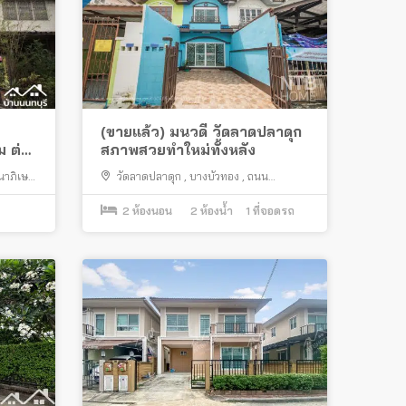
(ขายแล้ว) มนวดี วัดลาดปลาดุก
่อ
สภาพสวยทำใหม่ทั้งหลัง
าภิเษก
วัดลาดปลาดุก
,
บางบัวทอง
,
ถนน
บางกรวย ไทรน้อย
2
ห้องนอน
2
ห้องน้ำ
1
ที่จอดรถ