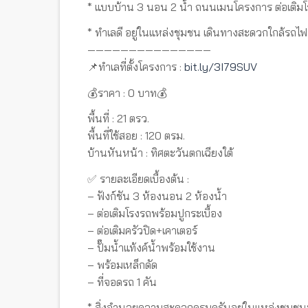
* แบบบ้าน 3 นอน 2 น้ำ ถนนเมนโครงการ ต่อเติมโรง
* ทำเลดี อยู่ในแหล่งชุมชน เดินทางสะดวกใกล้รถไ
———————————————
📌ทำเลที่ตั้งโครงการ :
bit.ly/3I79SUV
💰ราคา : 0 บาท💰
พื้นที่ : 21 ตรว.
พื้นที่ใช้สอย : 120 ตรม.
บ้านหันหน้า : ทิศตะวันตกเฉียงใต้
✅ รายละเอียดเบื้องต้น :
– ฟังก์ชัน 3 ห้องนอน 2 ห้องน้ำ
– ต่อเติมโรงรถพร้อมปูกระเบื้อง
– ต่อเติมครัวปิด+เคาเตอร์
– ปั๊มน้ำแท้งค์น้ำพร้อมใช้งาน
– พร้อมเหล็กดัด
– ที่จอดรถ 1 คัน
* สิ่งอำนวยความสะดวกครบครันอยู่ในแหล่งชุมชนมี