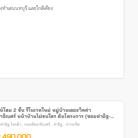
งทำเลนนทบุรี และใกล้เคียง
์โฮม 2 ชั้น รีโนเวทใหม่ หมู่บ้านเดอะวิลล่า
าธิเบศร์ หน้าบ้านไม่ชนใคร ต้นโครงการ (ซอยท่าอิฐ-
้า) พร้อมอยู่ ใกล้รถไฟฟ้าสายสีม่วง
,
,
,
ท่าอิฐ-ไทรม้า
ถนนรัตนาธิเบศร์
ท่าอิฐ
ปากเกร็ด
2,490,000