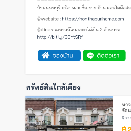
———————————————
บ้านนนทบุรี บริการฝากซื้อ-ขาย บ้าน คอนโดมือสอ
👍website :
https://nonthaburihome.com
👍Link รวมทาวน์โฮมราคาไม่เกิน 2 ล้านบาท
http://bit.ly/30YtSRf
ทรัพย์สินใกล้เคียง
ทาวน
รัตน
ไทรม
ซอย
฿ 