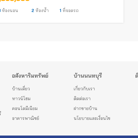
3
ห้องนอน
2
ห้องน้ำ
1
ที่จอดรถ
อสังหาริมทรัพย์
บ้านนนทบุรี
ต
บ้านเดี่ยว
เกี่ยวกับเรา
ทาวน์โฮม
ติดต่อเรา
คอนโดมีเนียม
ฝากขายบ้าน
ี
อาคารพาณิชย์
นโยบายและเงื่อนไข