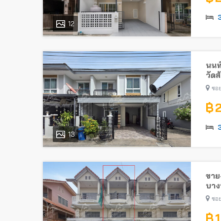
12
นนท
วัดส
ซอย
฿ 
13
ขาย-
บางบ
ซอย
฿ 