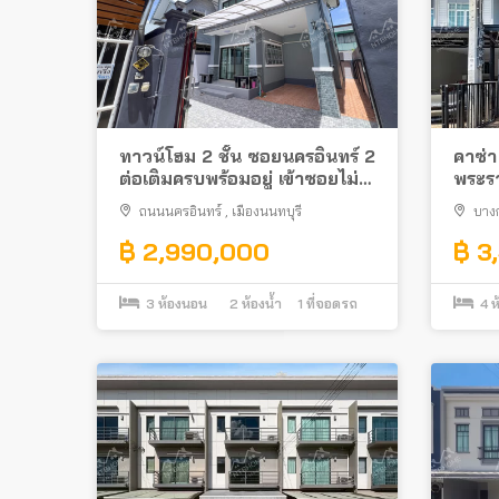
ทาวน์โฮม 2 ชั้น ซอยนครอินทร์ 2
คาซ่า
ต่อเติมครบพร้อมอยู่ เข้าซอยไม่
พระรา
ลึก ใกล้สะพานพระราม 5 และ
ทำเลด
ถนนนครอินทร์
,
เมืองนนทบุรี
บาง
สถานีรถไฟฟ้า
฿ 2,990,000
฿ 3
3
ห้องนอน
2
ห้องน้ำ
1
ที่จอดรถ
4
ห