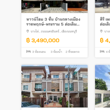
ทาวน์โฮม 3 ชั้น บ้านกลางเมือง
สิริ 
ราชพฤกษ์-พระราม 5 ต่อเติม
ต่อเต
ครบ ทำเลดี ใกล้แม็คโคร นคร
เวีย
บางไผ่
,
ถนนนครอินทร์
,
เมืองนนทบุรี
บาง
อินทร์
฿ 3,490,000
฿ 4
3
ห้องนอน
3
ห้องน้ำ
2
ที่จอดรถ
4
ห