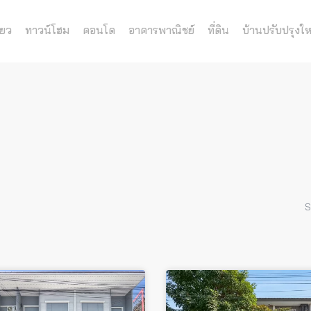
่ยว
ทาวน์โฮม
คอนโด
อาคารพาณิชย์
ที่ดิน
บ้านปรับปรุงให
S