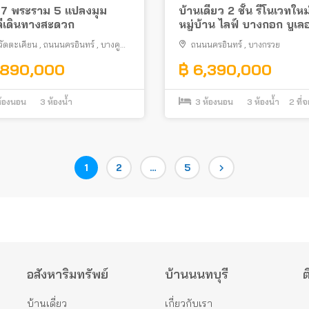
 7 พระราม 5 แปลงมุม
บ้านเดี่ยว 2 ชั้น รีโนเวทใหม
ดีเดินทางสะดวก
หมู่บ้าน ไลฟ์ บางกอก บูเล
พระราม 5 ต้นโครงการ พร้อ
วัดตะเคียน
,
ถนนนครอินทร์
,
บางคู
ถนนนครอินทร์
,
บางกรวย
างกรวย
,890,000
฿ 6,390,000
้องนอน
3
ห้องน้ำ
3
ห้องนอน
3
ห้องน้ำ
2
ที่
Page
Page
Page
1
2
…
5
อสังหาริมทรัพย์
บ้านนนทบุรี
ต
บ้านเดี่ยว
เกี่ยวกับเรา