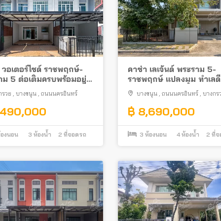
 วอเตอร์ไซด์ ราชพฤกษ์-
คาซ่า เลเจ้นด์ พระราม 5-
ม 5 ต่อเติมครบพร้อมอยู่
ราชพฤกษ์ แปลงมุม ทำเลดี
ีต้นโครงการ
ถนนใหญ่นครอินทร์
กรวย
,
บางขนุน
,
ถนนนครอินทร์
บางขนุน
,
ถนนนครอินทร์
,
บางกร
,490,000
฿ 8,690,000
้องนอน
3
ห้องน้ำ
2
ที่จอดรถ
3
ห้องนอน
4
ห้องน้ำ
2
ที่