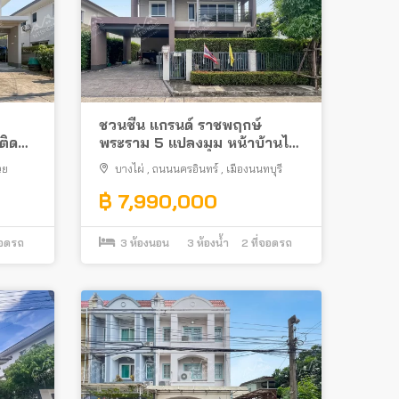
ชวนชื่น แกรนด์ ราชพฤกษ์
ติด
พระราม 5 แปลงมุม หน้าบ้านไม่
ชนใคร ทำเลดีติดถนนนครอินทร์
วย
บางไผ่
,
ถนนนครอินทร์
,
เมืองนนทบุรี
฿ 7,990,000
จอดรถ
3
ห้องนอน
3
ห้องน้ำ
2
ที่จอดรถ