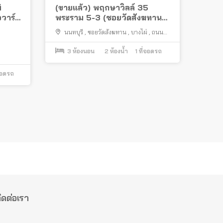
่
(ขายแล้ว) พฤกษาวิลล์ 35
อวาร์ด
พระราม 5-3 (ซอยวัดสังฆทาน)
มอยู่
ต่อเติมครบ
นนทบุรี
,
ซอยวัดสังฆทาน
,
บางไผ่
,
ถนน
นครอินทร์
,
เมืองนนทบุรี
3
ห้องนอน
2
ห้องน้ำ
1
ที่จอดรถ
จอดรถ
ิดต่อเรา