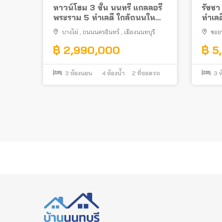
ทาวน์โฮม 3 ชั้น นนทรี แกลลอรี่
รัชชา
พระราม 5 ทำเลดี ใกล้ถนนใหญ่
ทำเล
เข้าซอยไม่ลึก
บางไผ่
,
ถนนนครอินทร์
,
เมืองนนทบุรี
ซอย
เวียง
,
บ
฿ 2,990,000
฿ 5
3
ห้องนอน
4
ห้องน้ำ
2
ที่จอดรถ
3
ห
Posts
pagination