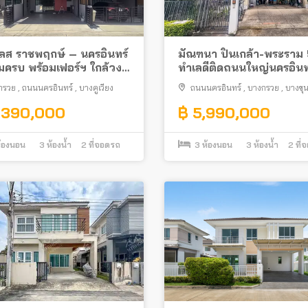
เพลส ราชพฤกษ์ – นครอินทร์
มัณฑนา ปิ่นเกล้า-พระราม
ิมครบ พร้อมเฟอร์ฯ ใกล้วง
ทำเลดีติดถนนใหญ่นครอินท
นพระราม 5
กรวย
,
ถนนนครอินทร์
,
บางคูเวียง
ถนนนครอินทร์
,
บางกรวย
,
บางขุ
,390,000
฿ 5,990,000
้องนอน
3
ห้องน้ำ
2
ที่จอดรถ
3
ห้องนอน
3
ห้องน้ำ
2
ที่