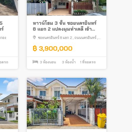
 5
ทาวน์โฮม 3 ชั้น ซอยนครอินทร์
ร์
8 แยก 2 แปลงมุมทำเลดี เข้า
ซอยไม่ลึก ใกล้สะพานพระราม 5
นกอง
ซอยนครอินทร์ 8 แยก 2
,
ถนนนครอินทร์
,
และสถานีรถไฟฟ้า
ตลาดขวัญ
,
เมืองนนทบุรี
฿ 3,900,000
จอดรถ
3
ห้องนอน
3
ห้องน้ำ
1
ที่จอดรถ