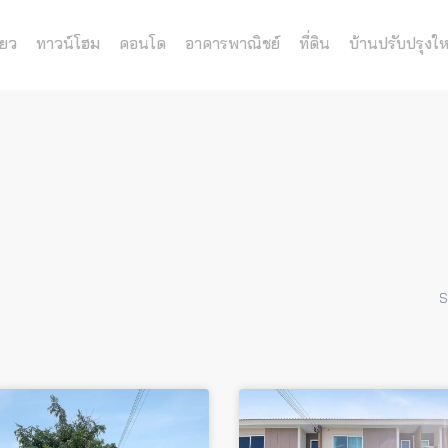
่ยว
ทาวน์โฮม
คอนโด
อาคารพาณิชย์
ที่ดิน
บ้านปรับปรุงให
S