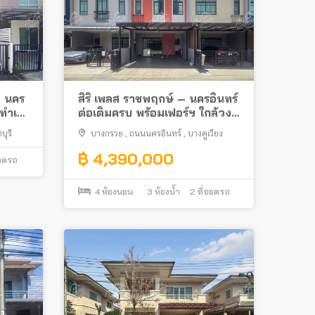
– นคร
สิริ เพลส ราชพฤกษ์ – นครอินทร์
 ทำเล
ต่อเติมครบ พร้อมเฟอร์ฯ ใกล้วง
เวียนพระราม 5
บุรี
บางกรวย
,
ถนนนครอินทร์
,
บางคูเวียง
฿ 4,390,000
จอดรถ
4
ห้องนอน
3
ห้องน้ำ
2
ที่จอดรถ