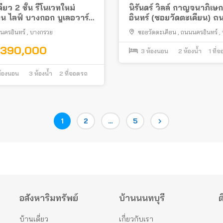
ี่ยว 2 ชั้น รีโนเวทใหม่
นิรันดร์ วิลล์ กาญจนาภิเษ
้าน ไลฟ์ บางกอก บูเลอวาร์ด
อินทร์ (ซอยวัดตะเคียน) 
ม 5 ต้นโครงการ พร้อมอยู่
ต่อเติมครบพร้อมอยู่
นครอินทร์
,
บางกรวย
ซอยวัดตะเคียน
,
ถนนนครอินทร์
,
เวียง
,
บางกรวย
,390,000
3
ห้องนอน
2
ห้องน้ำ
1
ที่
้องนอน
3
ห้องน้ำ
2
ที่จอดรถ
Page
Page
Page
1
2
…
5
อสังหาริมทรัพย์
บ้านนนทบุรี
ต
บ้านเดี่ยว
เกี่ยวกับเรา