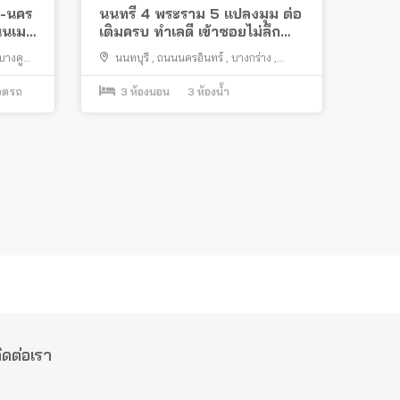
ก-นคร
นนทรี 4 พระราม 5 แปลงมุม ต่อ
ถนนเมน
เติมครบ ทำเลดี เข้าซอยไม่ลึก
ใกล้แยกโลตัส นครอินทร์
บางคู
นนทบุรี
,
ถนนนครอินทร์
,
บางกร่าง
,
เมืองนนทบุรี
จอดรถ
3
ห้องนอน
3
ห้องน้ำ
ิดต่อเรา