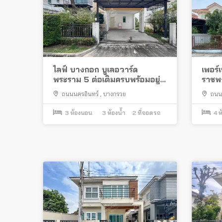
ไลฟ์ บางกอก บูเลอวาร์ด
เพอร
พระราม 5 ต่อเติมครบพร้อมอยู่
ราชพฤ
ใกล้โลตัส นครอินทร์
ถนนใ
ถนนนครอินทร์
,
บางกรวย
ถนน
3
ห้องนอน
3
ห้องน้ำ
2
ที่จอดรถ
4
ห