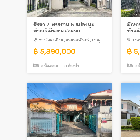
รัชชา 7 พระราม 5 แปลงมุม
มัณฑน
ทำเลดีเดินทางสะดวก
ทำเลด
ซอยวัดตะเคียน
,
ถนนนครอินทร์
,
บางคู
บาง
เวียง
,
บางกรวย
฿ 5,890,000
฿ 5
3
ห้องนอน
3
ห้องน้ำ
3
ห