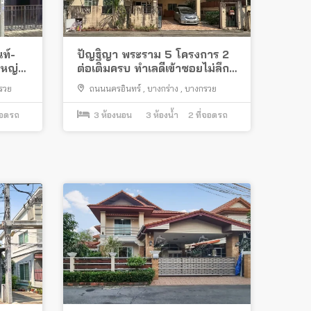
ท์-
ปัญฐิญา พระราม 5 โครงการ 2
ใหญ่
ต่อเติมครบ ทำเลดีเข้าซอยไม่ลึก
ใกล้โลตัส นครอินทร์
รวย
ถนนนครอินทร์
,
บางกร่าง
,
บางกรวย
จอดรถ
3
ห้องนอน
3
ห้องน้ำ
2
ที่จอดรถ