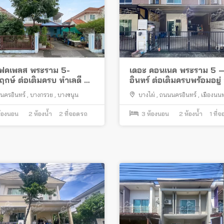
์เฟคเพลส พระราม 5-
เดอะ คอนเนค พระราม 5 
กษ์ ต่อเติมครบ ทำเลดี ติด
อินทร์ ต่อเติมครบพร้อมอยู่
หญ่นครอินทร์
ดี ใกล้สะพานพระราม 5
นครอินทร์
,
บางกรวย
,
บางขนุน
บางไผ่
,
ถนนนครอินทร์
,
เมืองนนท
้องนอน
2
ห้องน้ำ
2
ที่จอดรถ
3
ห้องนอน
2
ห้องน้ำ
1
ที่