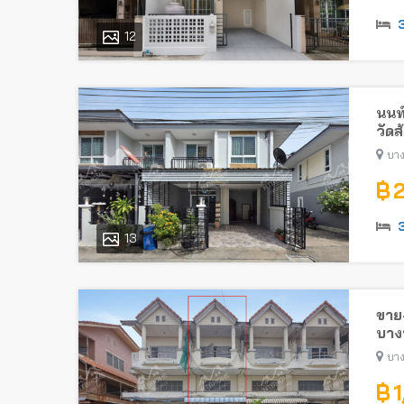
12
นนท
วัดส
บา
฿ 
13
ขาย-
บางบ
บาง
฿ 