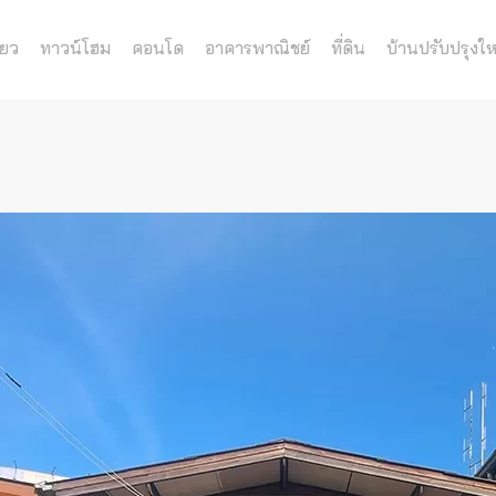
่ยว
ทาวน์โฮม
คอนโด
อาคารพาณิชย์
ที่ดิน
บ้านปรับปรุงให