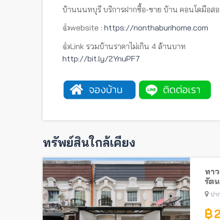
บ้านนนทบุรี บริการฝากซื้อ-ขาย บ้าน คอนโดมือสอ
👍website :
https://nonthaburihome.com
👍Link รวมบ้านราคาไม่เกิน 4 ล้านบาท
http://bit.ly/2YnuPF7
ทรัพย์สินใกล้เคียง
ทาวน
รัตน
ไทรม
ปาก
฿ 