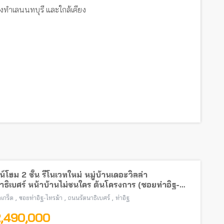
งทำเลนนทบุรี และใกล้เคียง
์โฮม 2 ชั้น รีโนเวทใหม่ หมู่บ้านเดอะวิลล่า
าธิเบศร์ หน้าบ้านไม่ชนใคร ต้นโครงการ (ซอยท่าอิฐ-
้า) พร้อมอยู่ ใกล้รถไฟฟ้าสายสีม่วง
,
,
,
เกร็ด
ซอยท่าอิฐ-ไทรม้า
ถนนรัตนาธิเบศร์
ท่าอิฐ
2,490,000