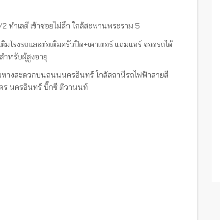
/2 ทำเลดี เข้าซอยไม่ลึก ใกล้สะพานพระราม 5
่อเติมโรงรถและต่อเติมครัวปิด+เคาเตอร์ แถมแอร์ จอดรถได้
สำหรับผุ้สูงอายุ
เดินทางสะดวกบนถนนนครอินทร์ ใกล้สถานีรถไฟฟ้าสายสี
 นครอินทร์ บิ๊กซี ติวานนท์