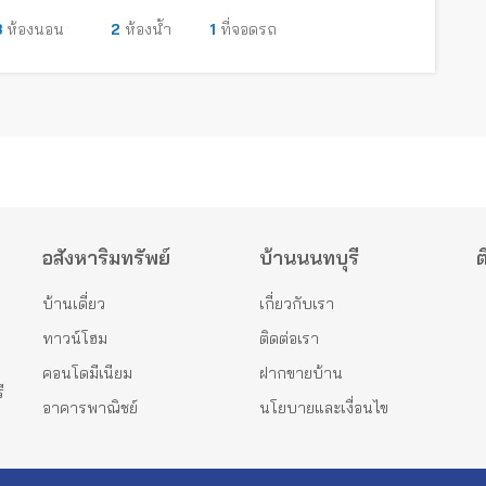
3
ห้องนอน
2
ห้องน้ำ
1
ที่จอดรถ
อสังหาริมทรัพย์
บ้านนนทบุรี
ต
บ้านเดี่ยว
เกี่ยวกับเรา
ทาวน์โฮม
ติดต่อเรา
คอนโดมีเนียม
ฝากขายบ้าน
ี
อาคารพาณิชย์
นโยบายและเงื่อนไข