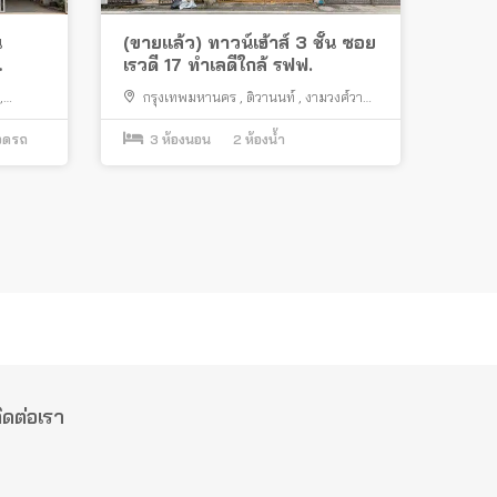
น
(ขายแล้ว) ทาวน์เฮ้าส์ 3 ชั้น ซอย
เรวดี 17 ทำเลดีใกล้ รฟฟ.
เบศร์
,
กรุงเทพมหานคร
,
ติวานนท์
,
งามวงศ์วาน
,
ท่าน้ำนนท์
,
เมืองนนทบุรี
จอดรถ
3
ห้องนอน
2
ห้องน้ำ
ิดต่อเรา