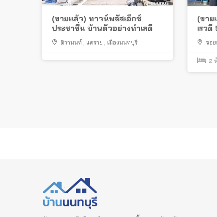
(ขายแล้ว) ทาวน์พลัสเอ็กซ์
(ขายแ
ประชาชื่น บ้านตัวอย่างทำเลดี
เรวดี
ทำเลด
ติวานนท์
,
แคราย
,
เมืองนนทบุรี
ซอยเ
เมืองนน
2
ห
Posts
pagination