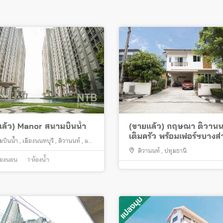
แล้ว) Manor สนามบินน้ำ
(ขายแล้ว) กฤษณา ติวานนท
เติมครัว พร้อมเฟอร์ฯบางส
มบินน้ำ
,
เมืองนนทบุรี
,
ติวานนท์
,
แค
สภาพสวย
ตนาธิเบศร์
ติวานนท์
,
ปทุมธานี
้องนอน
1
ห้องน้ำ