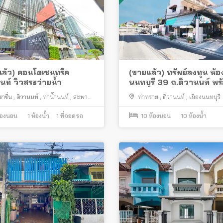
ล้ว) คอนโดเซนทริค
(ขายแล้ว) ทรัพย์ลงทุน ห้อง
นท์ วิวสระว่ายน้ำ
นนทบุรี 39 ถ.ติวานนท์ พร
ดำเนินกิจการต่อ
าชื่น
,
ติวานนท์
,
ท่าน้ำนนท์
,
สะพาน
ท่าทราย
,
ติวานนท์
,
เมืองนนทบุรี
 5
,
เมืองนนทบุรี
้องนอน
1
ห้องน้ำ
1
ที่จอดรถ
10
ห้องนอน
10
ห้องน้ำ