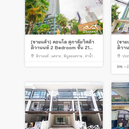
(ขายแล้ว) คอนโด ศุภาลัยวิสต้า
(ขายแ
ติวานนท์ 2 Bedroom ชั้น 21
ติวาน
แต่งครบ
ติวานนท์
,
แคราย
,
พิบูลสงคราม
,
ท่าน้ำ
ประช
นนท์
,
สะพานพระราม 5
,
เมืองนนทบุรี
,
พระราม
กรุงเทพมหานคร
1
ห