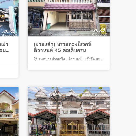
เช่า
(ขายแล้ว) ทรายทองนิเวศน์
้อม
ติวานนท์ 45 ต่อเติมครบ
เทศบาลปากเกร็ด
,
ติวานนท์
,
แจ้งวัฒนะ
,
สนามบินน้ำ