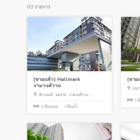
63 รายการ
(ขายแล้ว) Hallmark
(ขาย
งามวงศ์วาน
สนา
ราย
,
รั
ติวานนท์
,
แคราย
,
งามวงศ์วาน
,
1
ห
รัตนาธิเบศร์
,
สะพานพระราม 5
,
เมืองนนทบุรี
2
ห้องนอน
1
ห้องน้ำ