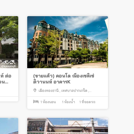
์ ต่อ
(ขายแล้ว) คอนโด ฌ็องเซลิเซ่
่วน
ติวานนท์ อาคารK
เมืองทองธานี
,
เทศบาลปากเกร็ด
,
ติวานนท์
,
ถนนศรีสมาน
1
ห้องนอน
1
ห้องน้ำ
1
ที่จอดรถ