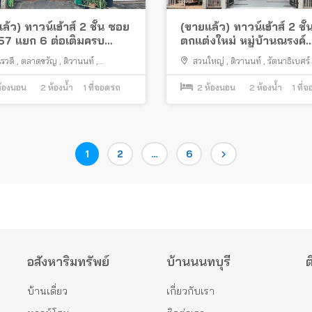
ล้ว) ทาวน์เฮ้าส์ 2 ชั้น ซอย
(ขายแล้ว) ทาวน์เฮ้าส์ 2 ชั้
 57 แยก 6 ต่อเติมครบ
ตกแต่งใหม่ หมู่บ้านณรงค์
ีใกล้รถไฟฟ้า
สุขนิเวศน์ ติวานนท์-รัตนาธิ
รวดี
,
ตลาดขวัญ
,
ติวานนท์
,
สวนใหญ่
,
ติวานนท์
,
รัตนาธิเบศร์
ทำเลดี ติดถนนใหญ่
ทบุรี
เมืองนนทบุรี
้องนอน
2
ห้องน้ำ
1
ที่จอดรถ
2
ห้องนอน
2
ห้องน้ำ
1
ที่
Page
Page
Page
1
2
…
6
อสังหาริมทรัพย์
บ้านนนทบุรี
ต
บ้านเดี่ยว
เกี่ยวกับเรา