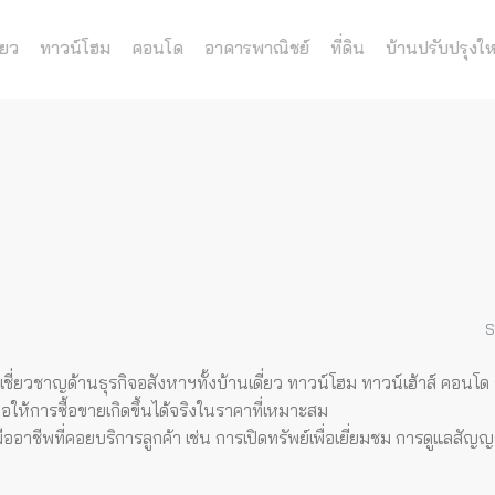
่ยว
ทาวน์โฮม
คอนโด
อาคารพาณิชย์
ที่ดิน
บ้านปรับปรุงให
S
เชี่ยวชาญด้านธุรกิจอสังหาฯทั้งบ้านเดี่ยว ทาวน์โฮม ทาวน์เฮ้าส์ คอนโ
อให้การซื้อขายเกิดขึ้นได้จริงในราคาที่เหมาะสม
าชีพที่คอยบริการลูกค้า เช่น การเปิดทรัพย์เพื่อเยี่ยมชม การดูแลสัญ